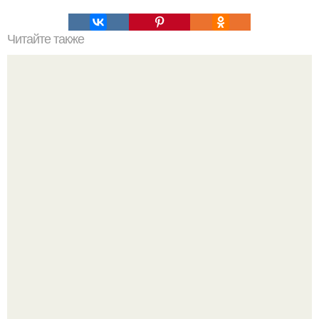
Читайте также
Банные веники и их полезные свойства.
В архангельской области утонул маленький ребёнок,