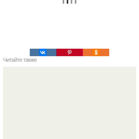
Читайте также
Выясняем причину субфебрильной температуры. Что
такое субфебрильная температура?