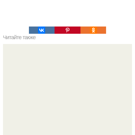
Читайте также
Русский язык 200 000 лет назад - древнее пророчество
славян - основано на реальных событиях.