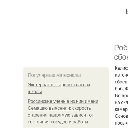
Роб
сбо
Калиф
автон
Популярные материалы
сбоев
Экстернат в старших классах
боб, Ф
школы
Во вр
Российские ученые из нии имени
на ск
Семашко выяснили: скорость
камер
старения напрямую зависит от
Основ
состояния сосудов и работы
посыл