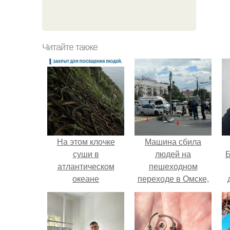
Читайте также
На этом клочке
Машина сбила
суши в
людей на
Б
атлантическом
пешеходном
океане
переходе в Омске,
концентрация
пострадали 8
к
ядовитых змей
человек.
е
достигает
критических