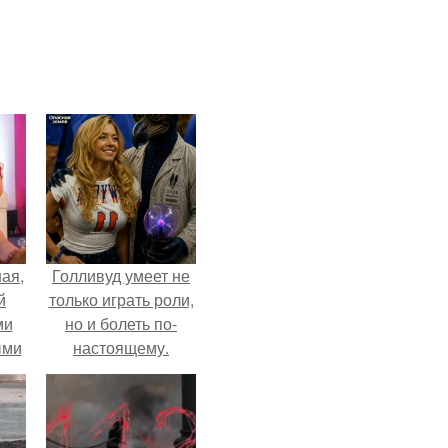
ая,
Голливуд умеет не
й
только играть роли,
ми
но и болеть по-
ыми
настоящему.
удто
на