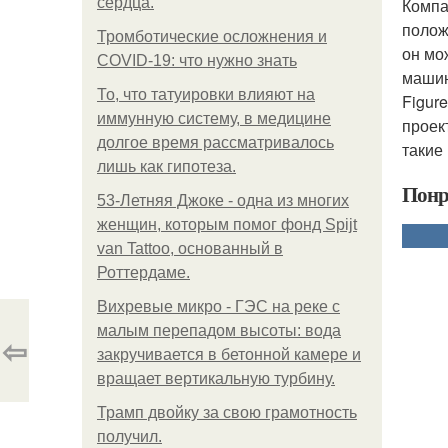
сердца.
Компа
полож
Тромботические осложнения и
он мо
COVID-19: что нужно знать
машин
То, что татуировки влияют на
Figur
иммунную систему, в медицине
проек
долгое время рассматривалось
такие
лишь как гипотеза.
Понр
53-Летняя Джоке - одна из многих
женщин, которым помог фонд Spijt
van Tattoo, основанный в
Роттердаме.
Вихревые микро - ГЭС на реке с
малым перепадом высоты: вода
⇦
закручивается в бетонной камере и
вращает вертикальную турбину.
Трамп двойку за свою грамотность
получил.