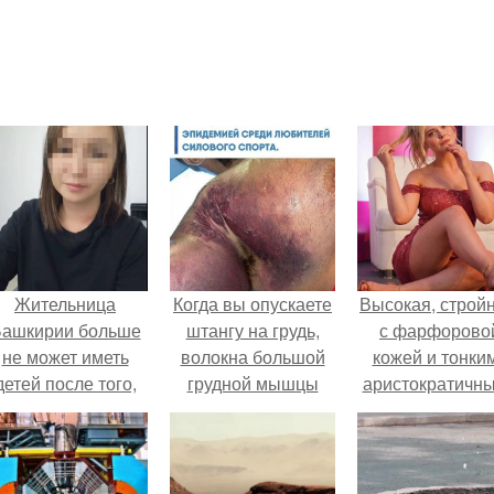
Жительница
Когда вы опускаете
Высокая, стройн
ашкирии больше
штангу на грудь,
с фарфорово
не может иметь
волокна большой
кожей и тонки
детей после того,
грудной мышцы
аристократичн
ак медики сделали
оказываются в
чертами, эль
й аборт на шестом
фазе пикового
выглядит так, б
месяце
эксцентрического
сошла с полот
беременности и
растяжения.
художника.