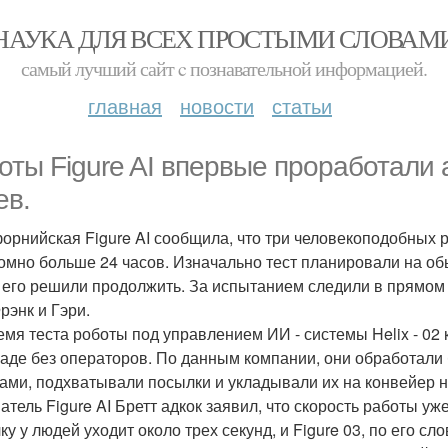
НАУКА ДЛЯ ВСЕХ ПРОСТЫМИ СЛОВАМ
самый лучший сайт c познавательной информацией.
главная
новости
статьи
оты Figure AI впервые проработали 
ев.
орнийская Figure AI сообщила, что три человекоподобных 
омно больше 24 часов. Изначально тест планировали на об
 его решили продолжить. За испытанием следили в прямом 
рэнк и Гэри.
емя теста роботы под управлением ИИ - системы Helix - 0
ладе без операторов. По данным компании, они обработали
ами, подхватывали посылки и укладывали их на конвейер н
атель Figure AI Бретт адкок заявил, что скорость работы уж
ку у людей уходит около трех секунд, и Figure 03, по его сл