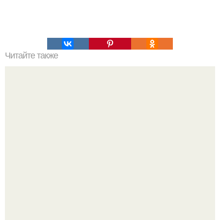
Читайте также
В 1960-х годах американец по имени пол Коул держал
небольшой магазинчик в дирфилд бич, штат флорида.