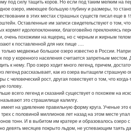
ому под силу тащить коров. Но если под таким мелким на 
дное озеро, имеющее большую глубину и размеры, то станов
ествовании в этих местах страшных существ писал еще в 1
рштейн. Оставленные им записи свидетельствуют о том, что
ых кормят идолопоклонники, благоговейно преклоняясь пер
и, очень похожими на ящериц, но с черным и жирным телом
зают к поставленной для них пище ….
е только медвежье большое озеро известно в России. Напри
х пор у коренного населения считается запретным местом.
дить к нему. Про озеро ходит много легенд, причем, достат
из легенд рассказывает, как из озера вытащили страшную о
ры с человеческий рост, другая повествует о том, что когд
ую голову.
льше всего легенд и сказаний существует о похожем на ис
 называют это страшилище калилгу.
 имеет на удивление правильную форму круга. Ученые это
 трех с половиной миллионов лет назад на этом месте упал 
онов тонн. И в выбитом им кратере и образовалось озеро 
оно девять месяцев покрыто льдом, не успевающим таять д