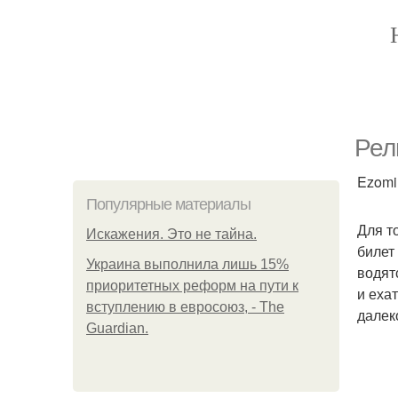
Рел
Ezomir
Популярные материалы
Для т
Искажения. Это не тайна.
билет
Украина выполнила лишь 15%
водят
приоритетных реформ на пути к
и еха
вступлению в евросоюз, - The
далек
Guardian.