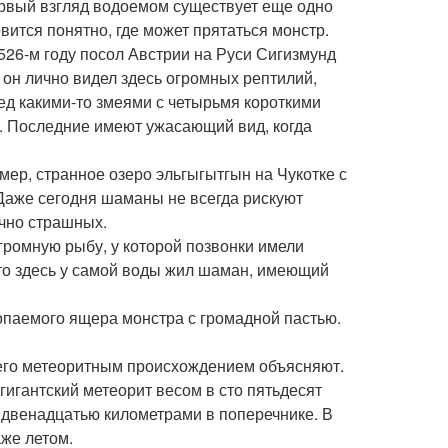
первый взгляд водоемом существует еще одно
ится понятно, где может прятаться монстр.
526-м году посол Австрии на Руси Сигизмунд
 он лично видел здесь огромных рептилий,
ед какими-то змеями с четырьмя короткими
. Последние имеют ужасающий вид, когда
мер, странное озеро эльгыгытгын на Чукотке с
 Даже сегодня шаманы не всегда рискуют
очно страшных.
громную рыбу, у которой позвонки имели
а-то здесь у самой воды жил шаман, имеющий
копаемого ящера монстра с громадной пастью.
 его метеоритным происхождением объясняют.
гигантский метеорит весом в сто пятьдесят
с двенадцатью километрами в поперечнике. В
аже летом.