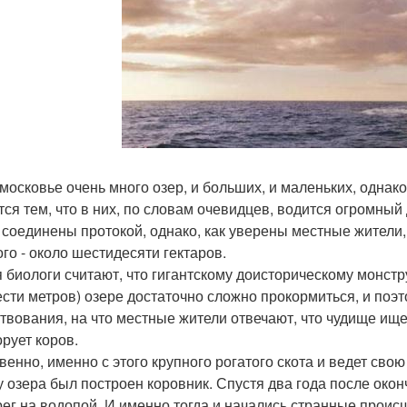
московье очень много озер, и больших, и маленьких, одна
тся тем, что в них, по словам очевидцев, водится огромный
 соединены протокой, однако, как уверены местные жители
ого - около шестидесяти гектаров.
я биологи считают, что гигантскому доисторическому монстр
ести метров) озере достаточно сложно прокормиться, и поэт
твования, на что местные жители отвечают, что чудище ищет
орует коров.
венно, именно с этого крупного рогатого скота и ведет сво
у озера был построен коровник. Спустя два года после око
рег на водопой. И именно тогда и начались странные прои