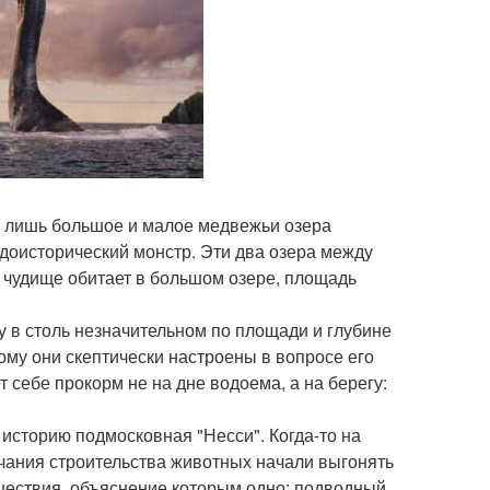
ко лишь большое и малое медвежьи озера
 доисторический монстр. Эти два озера между
, чудище обитает в большом озере, площадь
у в столь незначительном по площади и глубине
ому они скептически настроены в вопросе его
 себе прокорм не на дне водоема, а на берегу:
ю историю подмосковная "Несси". Когда-то на
нчания строительства животных начали выгонять
сшествия, объяснение которым одно: подводный