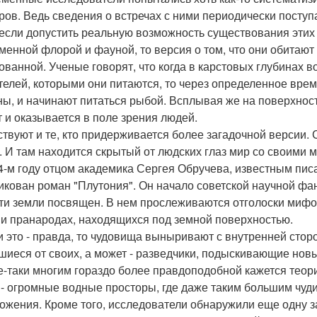
ров. Ведь сведения о встречах с ними периодически поступ
если допустить реальную возможность существования этих 
менной флорой и фауной, то версия о том, что они обитают
ованной. Ученые говорят, что когда в карстовых глубинах 
телей, которыми они питаются, то через определенное вре
ны, и начинают питаться рыбой. Всплывая же на поверхност
т и оказывается в поле зрения людей.
твуют и те, кто придерживается более загадочной версии. 
. И там находится скрытый от людских глаз мир со своими 
4-м году отцом академика Сергея Обручева, известным п
икован роман "Плутония". Он начало советской научной фа
ти земли посвящен. В нем прослеживаются отголоски мифов
 и пранародах, находящихся под земной поверхностью.
и это - правда, то чудовища выныривают с внутренней сторо
шиеся от своих, а может - разведчики, подыскивающие нов
е-таки многим гораздо более правдоподобной кажется теори
 - огромные водные просторы, где даже таким большим чуди
ожения. Кроме того, исследователи обнаружили еще одну за