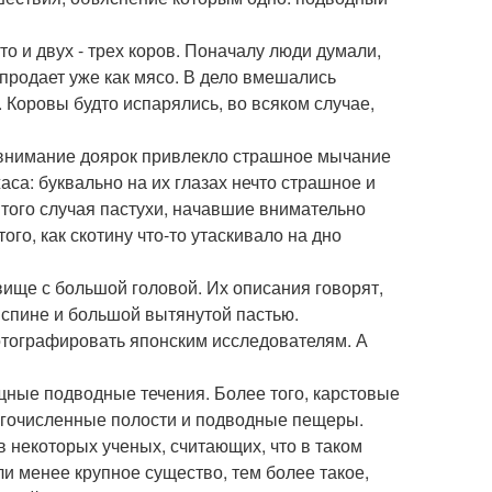
то и двух - трех коров. Поначалу люди думали,
и продает уже как мясо. В дело вмешались
 Коровы будто испарялись, во всяком случае,
 внимание доярок привлекло страшное мычание
жаса: буквально на их глазах нечто страшное и
 того случая пастухи, начавшие внимательно
го, как скотину что-то утаскивало на дно
ище с большой головой. Их описания говорят,
 спине и большой вытянутой пастью.
отографировать японским исследователям. А
щные подводные течения. Более того, карстовые
ногочисленные полости и подводные пещеры.
 некоторых ученых, считающих, что в таком
и менее крупное существо, тем более такое,