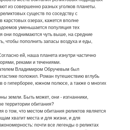
ают из совершенно разных уголков планеты.
реликтовых существ по соседству с
 в карстовых озерах, кажется вполне
водоемов уменьшается популяция тех
мя они поднимаются чуть выше, на средние
ь, чтобы пополнить запасы воздуха и еды,
Согласно ей, наша планета изнутри частично
морями, реками и течениями.
исателем Владимиром Обручевым был
нтастике положил. Роман путешествию вглубь
 о гиперборее, южном полюсе, а также о многих
ны земли. Быть может, они - изгнанники,
ые территории обитания?
я о том, что местом обитания реликтов является
щам хватит места и для жизни, и для
кономерность: почти все легенды о реликтах