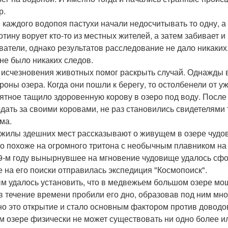
р.
 каждого водопоя пастухи начали недосчитывать то одну, а 
котину ворует кто-то из местных жителей, а затем забивает 
ватели, однако результатов расследование не дало никаких.
 не было никаких следов.
 исчезновения животных помог раскрыть случай. Однажды
ороны озера. Когда они пошли к берегу, то остолбенели от у
ятное тащило здоровенную корову в озеро под воду. После
дать за своими коровами, не раз становились свидетелями то
ма.
жилы здешних мест рассказывают о живущем в озере чудов
но похоже на огромного тритона с необычным плавником на
9-м году вынырнувшее на мгновение чудовище удалось сф
е на его поиски отправилась экспедиция "Космопоиск".
м удалось установить, что в медвежьем большом озере мо
в течение времени пробили его дно, образовав под ним м
о это открытие и стало основным фактором против доводов
м озере физически не может существовать ни одно более ил