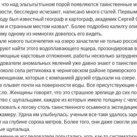
, что над эльгыгытгыном порой появляются таинственные м
зости, бесследно исчезают, написано много статей. Первы
году был известный географ и картограф, академик Сергей
им и странным местом назвал". Более подробно калилгу опи
ому одному из немногих довелось его видеть.
але нового тысячелетия на озеро зачастили не только росси
руют найти этого водоплавающего ящера, прозондировав в
 мощные карстовые отложения, работы несколько затрудне
дователи аномальных явлений уже давно знают о таинств
 около села реттиховка в черниговском районе приморского
женщинам, которые с компанией друзей отдыхали на озере.
е плывет почти на поверхности воды. Все присутствующие сх
сло. Женщины говорят, что это страшное зрелище до сих по
тво с щупальцами, каждое из которых имело толщину с чел
изовать к логову столь таинственного осьминога экспедицию
камеру. Удача им улыбнулась: ученым все-таки удалось за
т на глубине сорока метров. Более того, они даже смогли 
е щупальца.
менные исследователи попытались хоть как-то систематиз