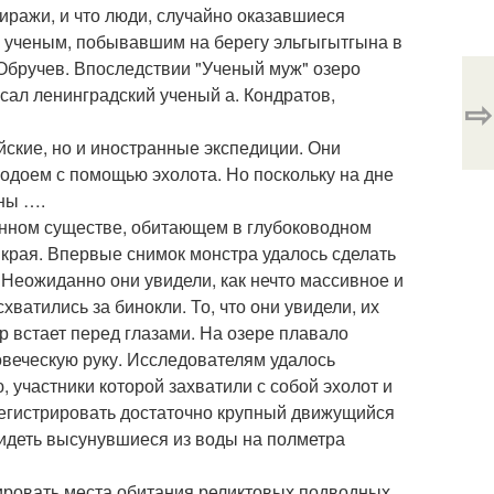
иражи, и что люди, случайно оказавшиеся
м ученым, побывавшим на берегу эльгыгытгына в
 Обручев. Впоследствии "Ученый муж" озеро
сал ленинградский ученый а. Кондратов,
⇨
йские, но и иностранные экспедиции. Они
одоем с помощью эхолота. Но поскольку на дне
ны ….
енном существе, обитающем в глубоководном
 края. Впервые снимок монстра удалось сделать
 Неожиданно они увидели, как нечто массивное и
ватились за бинокли. То, что они увидели, их
р встает перед глазами. На озере плавало
овеческую руку. Исследователям удалось
, участники которой захватили с собой эхолот и
регистрировать достаточно крупный движущийся
увидеть высунувшиеся из воды на полметра
ировать места обитания реликтовых подводных