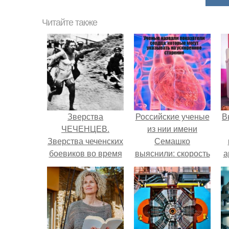
Читайте также
Зверства
Российские ученые
В
ЧЕЧЕНЦЕВ.
из нии имени
Зверства чеченских
Семашко
боевиков во время
выяснили: скорость
а
первой чеченской.
старения напрямую
зависит от
в
состояния сосудов
и работы сердца.