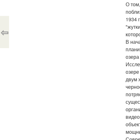
О том
побли
1934 
"жутк
⇦
котор
В нач
плани
озера
Иссле
озере
двум 
черно
потря
сущес
орган
видео
объек
мощны
Совре