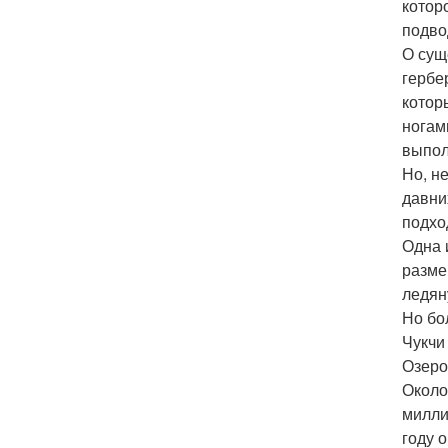
котор
подво
О сущ
гербе
котор
ногам
выпол
Но, н
давни
подхо
Одна 
разме
ледян
Но бо
Чукчи
Озеро
Около
милли
году 