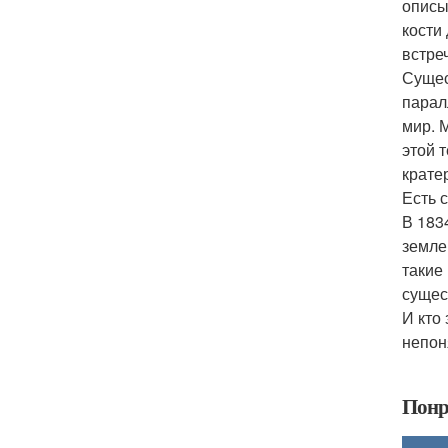
описы
кости
встре
Сущес
парал
мир. 
этой 
крате
Есть 
В 183
земле
такие
сущес
И кто
непон
Понр