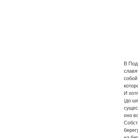
В Под
славя
собой
котор
И хот
(до ш
сущес
оно в
Собст
берег
на бе