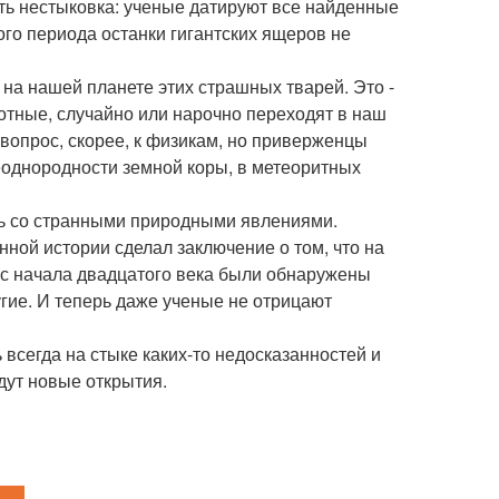
сть нестыковка: ученые датируют все найденные
ого периода останки гигантских ящеров не
на нашей планете этих страшных тварей. Это -
отные, случайно или нарочно переходят в наш
 вопрос, скорее, к физикам, но приверженцы
неоднородности земной коры, в метеоритных
ись со странными природными явлениями.
нной истории сделал заключение о том, что на
о с начала двадцатого века были обнаружены
угие. И теперь даже ученые не отрицают
 всегда на стыке каких-то недосказанностей и
дут новые открытия.