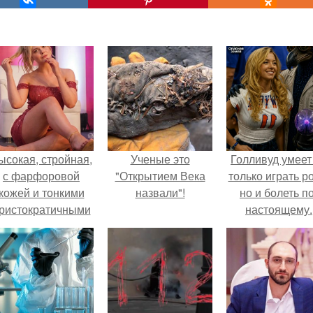
ысокая, стройная,
Ученые это
Голливуд умеет
с фарфоровой
"Открытием Века
только играть р
кожей и тонкими
назвали"!
но и болеть по
ристократичными
настоящему.
чертами, эль
ыглядит так, будто
сошла с полотна
художника.