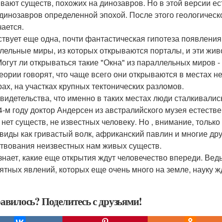
вают существ, похожих на динозавров. Но в этой версии е
 динозавров определенной эпохой. После этого геологическ
чается.
твует еще одна, почти фантастическая гипотеза появления 
лельные миры, из которых открываются порталы, и эти жив
Могут ли открываться такие "Окна" из параллельных миров -
теории говорят, что чаще всего они открываются в местах 
рах, на участках крупных тектонических разломов.
свидетельства, что именно в таких местах люди сталкивал
4-м году доктор Андерсен из австралийского музея естестве
 нет существ, не известных человеку. Но , внимание, тольк
 виды как гривастый волк, африканский павлин и многие др
твования неизвестных нам живых существ.
 знает, какие еще открытия ждут человечество впереди. Ведь
ятных явлений, которых еще очень много на земле, науку ж
авилось? Поделитесь с друзьями!