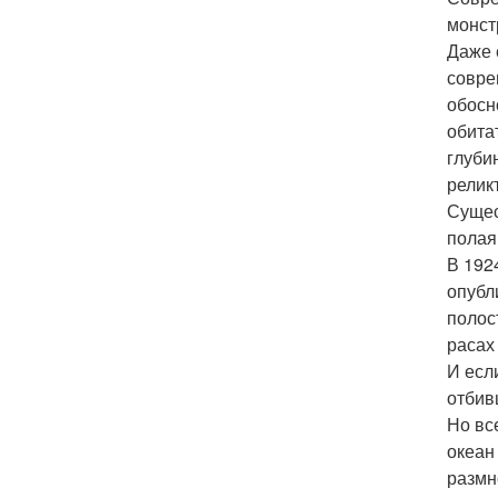
монст
Даже 
совре
обосн
обита
глуби
релик
Сущес
полая
В 192
опубл
полос
расах
И есл
отбив
Но вс
океан
размн