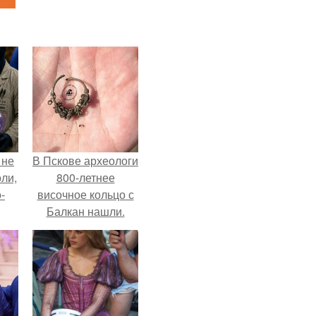
 не
В Пскове археологи
оли,
800-летнее
-
височное кольцо с
Балкан нашли.