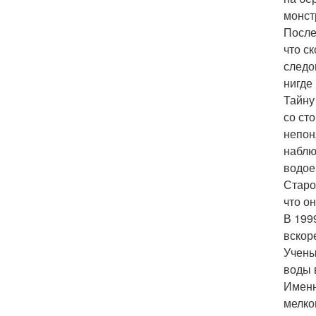
монст
После
что с
следо
нигде
Тайну
со ст
непон
наблю
водое
Старо
что о
В 199
вскор
Учены
воды 
Именн
мелко