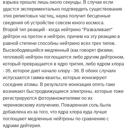
взрыва прошло лишь около секунды. В случае если
удастся экспериментально подтвердить существование
этих реликтовых частиц, наука получит бесценные
сведения об устройстве совсем юного космоса.
Второй тип реакций - когда нейтрино "Разваливает"
дейтрон на протон и нейтрон, причем на эту реакцию в
равной степени способны нейтрино всех трех типов.
Высвободившийся медленный (как говорят физики,
тепловой) нейтрон поглощается либо другим дейтроном,
который превращается в ядро трития, либо ядром хлора
- 35, которое дает начало хлору - 36. В обоих случаях
испускаются гамма-кванты, которые ионизируют
соседние атомы. В результате ионизации опять-таки
возникают быстродвижущиеся электроны, которые тоже
регистрируются фотоумножителями по их
черенковскому излучению. Поваренная соль была
добавлена из-за того, что ядра хлора куда лучше
поглощают медленные нейтроны по сравнению с
ядрами дейтерия.