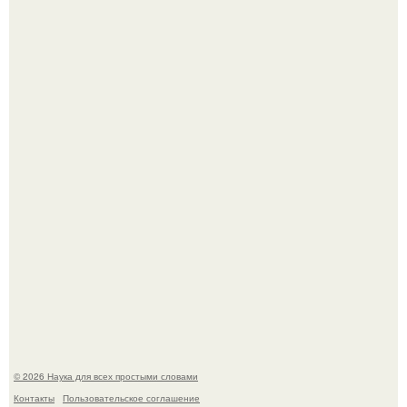
Астрофизики наконец размер крупнейшей из известных
галактик измерили.
Пьяный мужчина детей из-за их национальности в
Набережных челнах избил.
© 2026 Наука для всех простыми словами
Контакты
Пользовательское соглашение