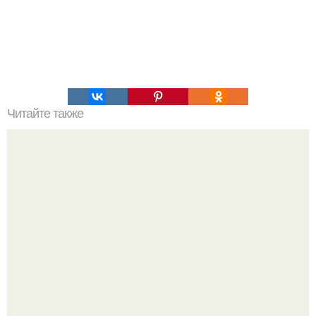
Читайте также
Это невероятное фото было сделано в чернобыле 24
апреля 1997 года.