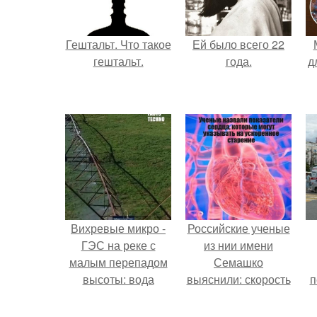
Гештальт. Что такое
Ей было всего 22
гештальт.
года.
д
Вихревые микро -
Российские ученые
ГЭС на реке с
из нии имени
малым перепадом
Семашко
высоты: вода
выяснили: скорость
п
закручивается в
старения напрямую
бетонной камере и
зависит от