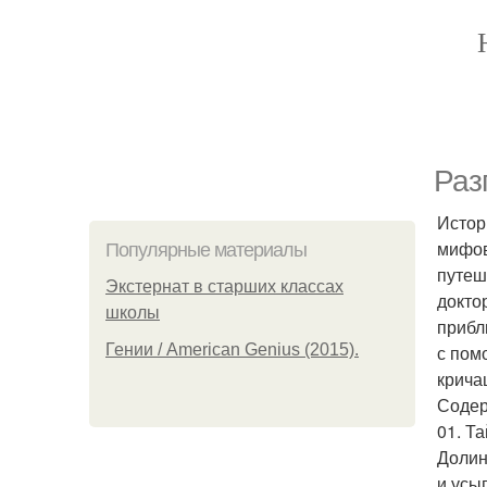
Раз
Истор
мифов
Популярные материалы
путеш
Экстернат в старших классах
докто
школы
прибл
Гении / American Genius (2015).
с пом
крича
Содер
01. Т
Долин
и усы