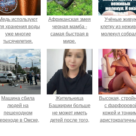
Медь используют
Африканская змея
Учёные живу
ля хранения воды
черная мамба -
клетку из нежи
уже многие
самая быстрая в
молекул собра
тысячелетия.
мире.
Машина сбила
Жительница
Высокая, стройн
людей на
Башкирии больше
с фарфорово
пешеходном
не может иметь
кожей и тонки
ереходе в Омске,
детей после того,
аристократичн
пострадали 8
как медики сделали
чертами, эль
человек.
ей аборт на шестом
выглядит так, б