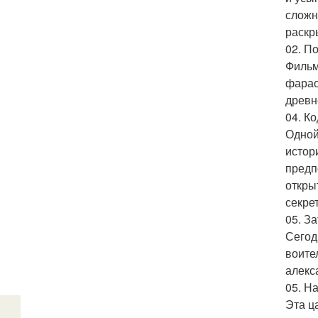
сложн
раскр
02. П
Фильм
фарао
древн
04. К
Одной
истор
предп
откры
секре
05. З
Сегод
воите
алекс
05. Н
Эта ц