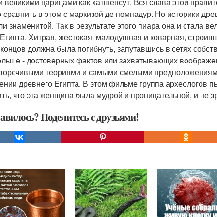
и великими царицами как хатшепсут. Вся слава этой правит
 сравнить в этом с маркизой де помпадур. Но историки др
ли знаменитой. Так в результате этого пиара она и стала ве
 Египта. Хитрая, жестокая, малодушная и коварная, строивш
 концов должна была погибнуть, запутавшись в сетях собств
ольше - достоверных фактов или захватывающих воображе
воречивыми теориями и самыми смелыми предположениями
чении древнего Египта. В этом фильме группа археологов п
ать, что эта женщина была мудрой и проницательной, и не зр
авилось? Поделитесь с друзьями!