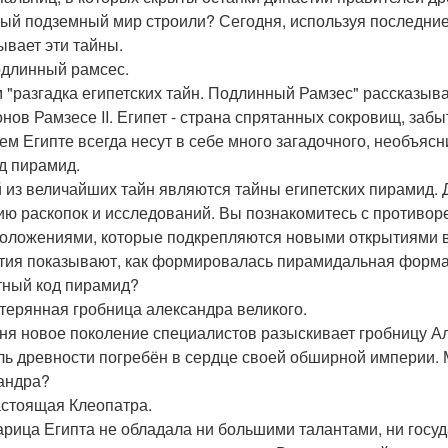
ый подземный мир строили? Сегодня, используя последние
ывает эти тайны.
одлинный рамсес.
 "разгадка египетских тайн. Подлинный Рамзес" рассказыва
нов Рамзесе II. Египет - страна спрятанных сокровищ, заб
ем Египте всегда несут в себе много загадочного, необъясн
од пирамид.
 из величайших тайн являются тайны египетских пирамид. Д
ию раскопок и исследований. Вы познакомитесь с против
оложениями, которые подкрепляются новыми открытиями в 
тия показывают, как формировалась пирамидальная форма 
тный код пирамид?
атерянная гробница александра великого.
ня новое поколение специалистов разыскивает гробницу 
ль древности погребён в сердце своей обширной империи.
андра?
астоящая Клеопатра.
арица Египта не обладала ни большими талантами, ни госуд