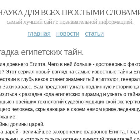
НАУКА ДЛЯ ВСЕХ ПРОСТЫМИ СЛОВАМ
самый лучший сайт c познавательной информацией.
главная
новости
статьи
гадка египетских тайн.
ия древнего Египта. Чего в ней больше - достоверных фак
? Этот сериал новый взгляд на самые известные тайны Ег
ествии в глубь веков станет знаменитый египтолог, генера
р Захи хавасс. Вам предстоит узнать подлинную историю ц
изиться к разгадке кода египетских пирамид и узнать о та
ощью новейших технологий судебно-медицинской экспертиз
щего человека, скрывающая в своем немом крике леденящ
жание:
айны долины царей.
а царей - величайшее захоронение фараонов Египта. Под 
пальниц, в которых скрыты останки династий правителей дре