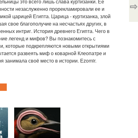
ельницы это всего лишь слава куртизанки. Ее
⇨
евности незаслуженно прорекламировали ее и
ликой царицей Египта. Царица - куртизанка, злой
ая свое благополучие на несчастьях других, в
енных интриг. История древнего Египта. Чего в
ние легенд и мифов? Вы познакомитесь с
, которые подкрепляются новыми открытиями
ытается развеять миф о коварной Клеопатре и
я занимала своё место в истории. Ezomir.