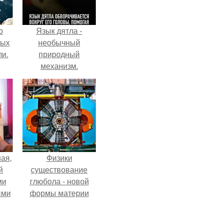
ю
Язык дятла -
вых
необычный
ли.
природный
механизм.
ая,
Физики
й
существование
ми
глюбола - новой
ыми
формы материи
подтвердили.
удто