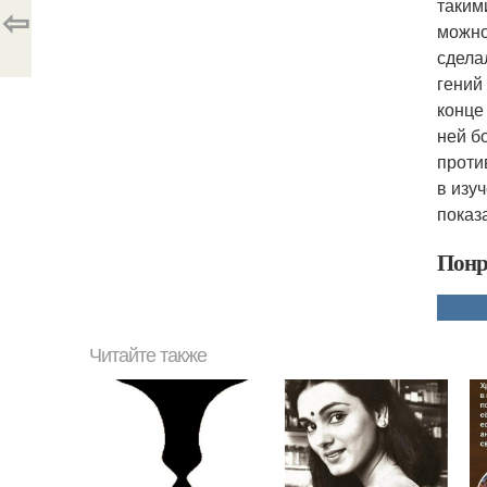
таким
⇦
можно
сдела
гений
конце
ней б
проти
в изу
показ
Понр
Читайте также