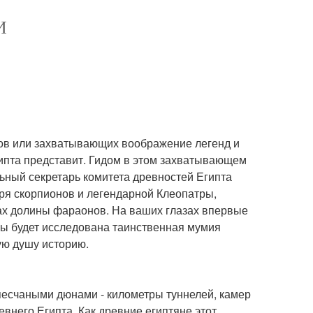
И
тов или захватывающих воображение легенд и
ипта представит. Гидом в этом захватывающем
льный секретарь комитета древностей Египта
аря скорпионов и легендарной Клеопатры,
йнах долины фараонов. На ваших глазах впервые
ы будет исследована таинственная мумия
ую душу историю.
песчаными дюнами - километры туннелей, камер
внего Египта. Как древние египтяне этот