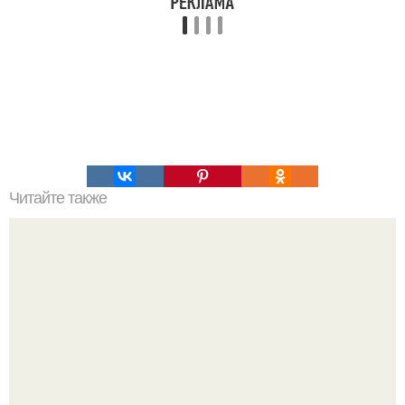
Читайте также
Хакерская командная строка. Командная строка cmd,
почувствуй себя хакером.