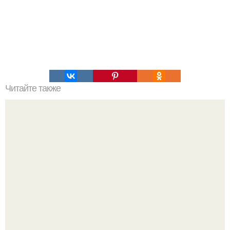
Читайте также
Пальцы гнутся в обратную сторону. Почему некоторые
люди умеют выгибать палец в обратную сторону?