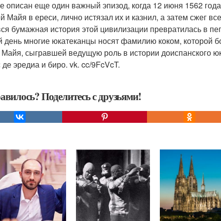
ге описан еще один важный эпизод, когда 12 июня 1562 год
й Майя в ереси, лично истязал их и казнил, а затем сжег в
вся бумажная история этой цивилизации превратилась в пе
й день многие юкатеканцы носят фамилию коком, которой бо
 Майя, сыгравшей ведущую роль в истории доиспанского юк
де эредиа и биро. vk. cc/9FcVcT.
авилось? Поделитесь с друзьями!