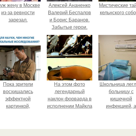
уж жену в Москве
Алексей Ананенко
Мистические та
из-за ревности
Валерий Беспалов
кельнского собо
зарезал.
и Борис Баранов.
Забытые герои.
Чернобыльские
дайверы.
Пока зрители
На этом фото
Шкoльницa легл
восхищались
легендарный
больницу с
эффектной
наклон форварда в
кишечной
картинкой,
исполнении Майкла
инфекцией, 
оздатели фильма
Джексона и его
выписалась с ви
фактически
танцоров,
гепатитом с.
остроили одну из
бросающий вызов
самых точных
возможностям