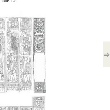
 ванилью.
⇨