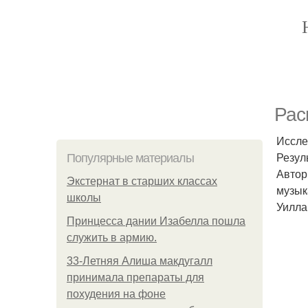
Рас
Иссле
Резул
Популярные материалы
Автор
Экстернат в старших классах
музык
школы
Уилла
Принцесса дании Изабелла пошла
служить в армию.
33-Летняя Алиша макдугалл
принимала препараты для
похудения на фоне