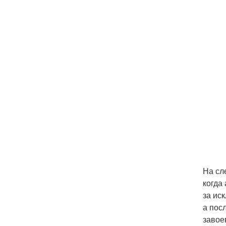
На сл
когда
за ис
а пос
завое