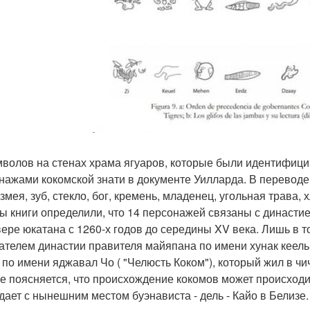
мволов на стенах храма ягуаров, которые были идентифици
нажами кокомской знати в документе Уилларда. В переводе 
змея, зуб, стекло, бог, кремень, младенец, угольная трава, 
ы книги определили, что 14 персонажей связаны с династие
вере юкатана с 1260-х годов до середины XV века. Лишь в т
ателем династии правителя майяпана по имени хунак кеель
 по имени яджавал Чо ( "Челюсть Коком"), который жил в чиче
ге поясняется, что происхождение кокомов может происходи
дает с нынешним местом буэнависта - дель - Кайо в Белиз