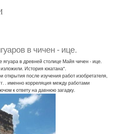
И
уаров в чичен - ице.
ягуара в древней столице Майя чичен - ице.
 изложили. История юкатана".
и открытия после изучения работ изобретателя,
гг. . именно корреляция между работами
чом к ответу на давнюю загадку.