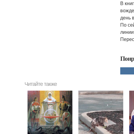
В кни
вожде
день 
По се
линии
Перес 
Понр
Читайте также