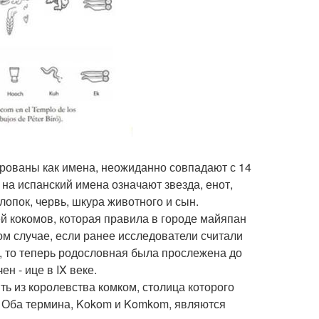
рованы как имена, неожиданно совпадают с 14
на испанский имена означают звезда, енот,
хлопок, червь, шкура животного и сын.
й кокомов, которая правила в городе майяпан
ом случае, если ранее исследователи считали
, то теперь родословная была прослежена до
н - ице в IX веке.
ть из королевства комком, столица которого
е. Оба термина, Kokom и Komkom, являются