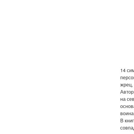
14 си
персо
жрец, 
Автор
на се
основ
воина
В кни
совпа