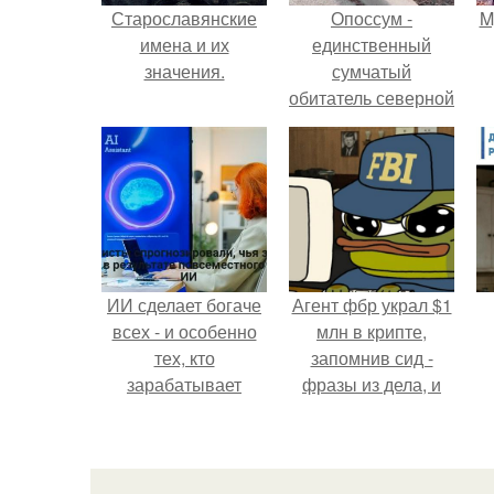
Старославянские
Опоссум -
M
имена и их
единственный
значения.
сумчатый
обитатель северной
америки.
ИИ сделает богаче
Агент фбр украл $1
всех - и особенно
млн в крипте,
тех, кто
запомнив сид -
зарабатывает
фразы из дела, и
меньше всего.
советовался с
с
Chatgpt, как их
потратить.
п