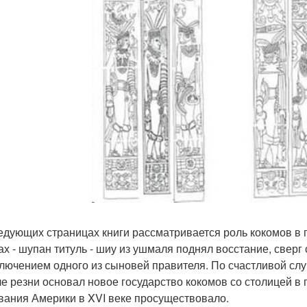
едующих страницах книги рассматривается роль кокомов в 
 ах - шупан титуль - шиу из ушмаля поднял восстание, свер
ключением одного из сыновей правителя. По счастливой слу
ле резни основал новое государство кокомов со столицей в 
вания Америки в XVI веке просуществовало.