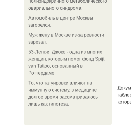
полиэндокринного метаболического
овариального синдрома.
Автомобиль в центре Москвы
загорелся.
Mуж жену в Москве из-за ревности
зарезал.
53-Летняя Джоке - одна из многих
женщин, которым помог фонд Spijt
van Tattoo, основанный в
Роттердаме.
То, что татуировки влияют на
Докум
иммунную систему, в медицине
габле
долгое время рассматривалось
котор
лишь как гипотеза.