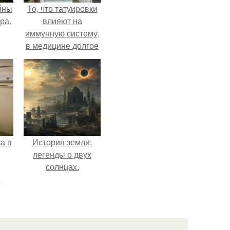
йны
То, что татуировки
ра.
влияют на
иммунную систему,
в медицине долгое
время
рассматривалось
лишь как гипотеза.
а в
История земли:
легенды о двух
солнцах.
а
ч и