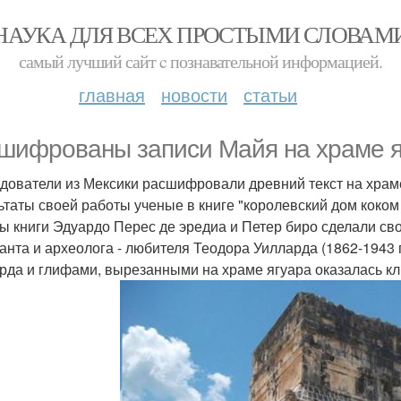
НАУКА ДЛЯ ВСЕХ ПРОСТЫМИ СЛОВАМ
самый лучший сайт c познавательной информацией.
главная
новости
статьи
шифрованы записи Майя на храме яг
дователи из Мексики расшифровали древний текст на храме 
ьтаты своей работы ученые в книге "королевский дом коком
ы книги Эдуардо Перес де эредиа и Петер биро сделали сво
анта и археолога - любителя Теодора Уилларда (1862-1943 
рда и глифами, вырезанными на храме ягуара оказалась клю