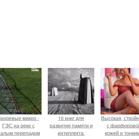
Вихревые микро -
10 книг для
Высокая, стройн
ГЭС на реке с
развития памяти и
с фарфорово
алым перепадом
интеллекта.
кожей и тонки