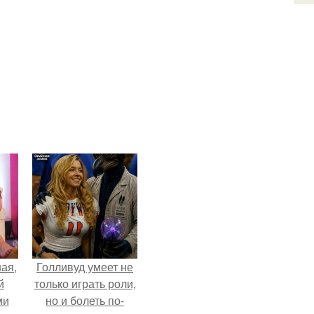
ая,
Голливуд умеет не
й
только играть роли,
ми
но и болеть по-