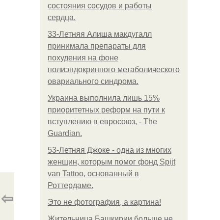
состояния сосудов и работы
сердца.
33-Летняя Алиша макдугалл
принимала препараты для
похудения на фоне
полиэндокринного метаболического
овариального синдрома.
Украина выполнила лишь 15%
приоритетных реформ на пути к
вступлению в евросоюз, - The
Guardian.
53-Летняя Джоке - одна из многих
женщин, которым помог фонд Spijt
van Tattoo, основанный в
Роттердаме.
⇦
Это не фотография, а картина!
Жительница Башкирии больше не