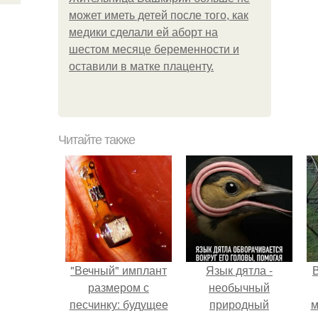
может иметь детей после того, как
медики сделали ей аборт на
шестом месяце беременности и
оставили в матке плаценту.
Читайте также
"Вечный" имплант
Язык дятла -
размером с
необычный
песчинку: будущее
природный
м