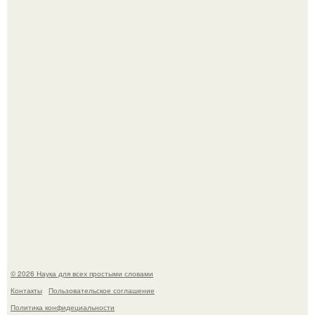
На этом фото легендарный наклон форварда в
исполнении Майкла Джексона и его танцоров,
бросающий вызов возможностям человеческого тела.
Шкoльницa легла в больницу с кишечной инфекцией, а
выписалась с вич и гепатитом с.
© 2026 Наука для всех простыми словами
Контакты
Пользовательское соглашение
Политика конфидециальности