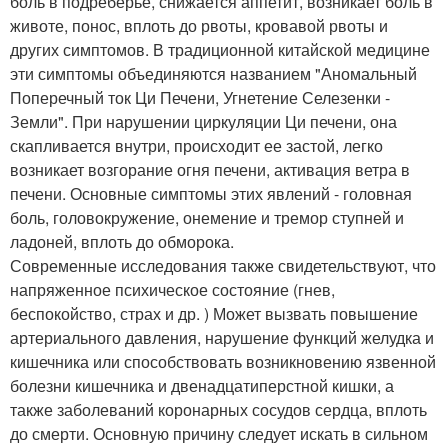
боль в подреберье, снижается аппетит, возникает боль в
животе, понос, вплоть до рвоты, кровавой рвоты и
других симптомов. В традиционной китайской медицине
эти симптомы объединяются названием "Аномальный
Поперечный ток Ци Печени, Угнетение Селезенки -
Земли". При нарушении циркуляции Ци печени, она
скапливается внутри, происходит ее застой, легко
возникает возгорание огня печени, активация ветра в
печени. Основные симптомы этих явлений - головная
боль, головокружение, онемение и тремор ступней и
ладоней, вплоть до обморока.
Современные исследования также свидетельствуют, что
напряженное психическое состояние (гнев,
беспокойство, страх и др. ) Может вызвать повышение
артериального давления, нарушение функций желудка и
кишечника или способствовать возникновению язвенной
болезни кишечника и двенадцатиперстной кишки, а
также заболеваний коронарных сосудов сердца, вплоть
до смерти. Основную причину следует искать в сильном