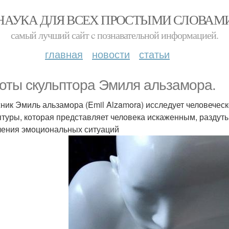
НАУКА ДЛЯ ВСЕХ ПРОСТЫМИ СЛОВАМ
самый лучший сайт c познавательной информацией.
главная
новости
статьи
оты скульптора Эмиля альзамора.
ник Эмиль альзамора (Emil Alzamora) исследует человечес
птуры, которая представляет человека искаженным, разду
ения эмоциональных ситуаций