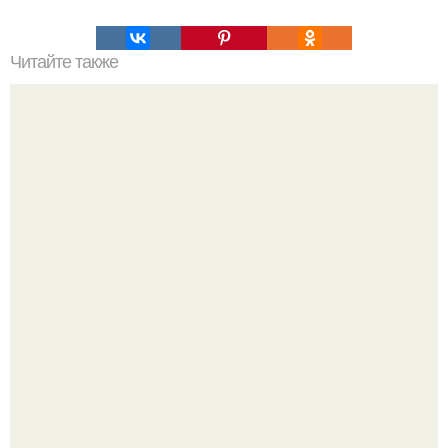
Читайте также
Мифические птицы. В мифологии разных стран большое
место занимают образы птиц.