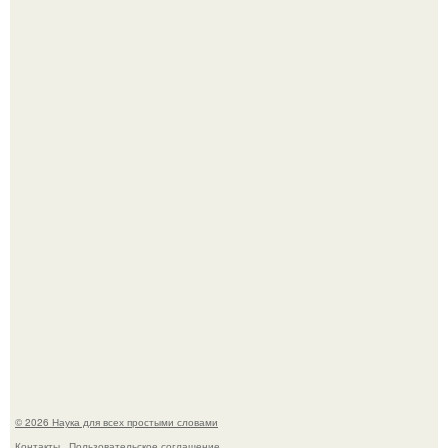
В геноме человека обнаружили следы неизвестных
видов древних предков.
Ученые "Гормон Мотивации нашли".
© 2026 Наука для всех простыми словами
Контакты
Пользовательское соглашение