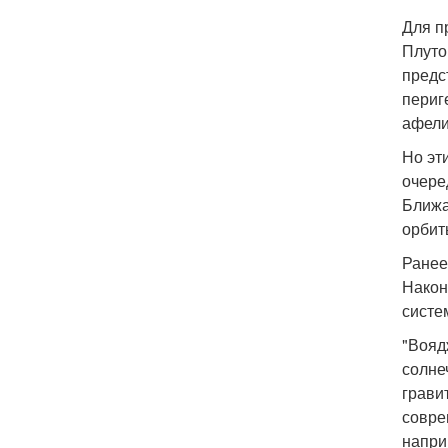
Для пр
Плуто
предс
периг
афелии
Но эт
очере
Ближа
орбит
Ранее
Након
систем
"Вояд
солне
грави
совре
напри