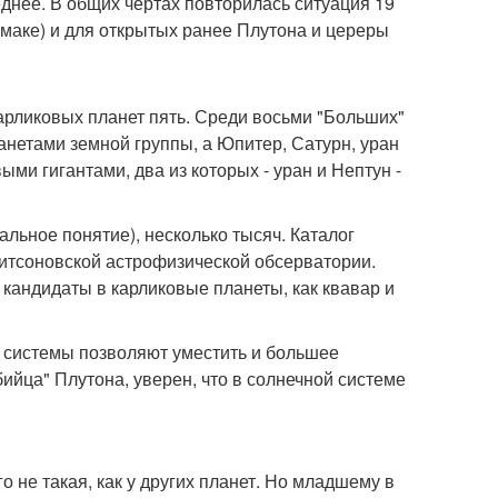
еднее. В общих чертах повторилась ситуация 19
кемаке) и для открытых ранее Плутона и цереры
карликовых планет пять. Среди восьми "Больших"
ланетами земной группы, а Юпитер, Сатурн, уран
ыми гигантами, два из которых - уран и Нептун -
льное понятие), несколько тысяч. Каталог
митсоновской астрофизической обсерватории.
 кандидаты в карликовые планеты, как квавар и
 системы позволяют уместить и большее
бийца" Плутона, уверен, что в солнечной системе
го не такая, как у других планет. Но младшему в