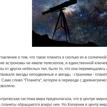
тавление о том, что такое планета и сколько их в солнечно
ие астрономы не имели телескопов, и единственной ключе
ты от других небесных тел, было то, что они перемещались 
твовали звезды неподвижные и звезды - странники - планет
. Само слово "Планета", которое в переводе с древнегрече
озволяло.
нтрическая система мира предполагала, что в центре миро
и планеты обращаются вокруг нее. Но Коперник в центр мира