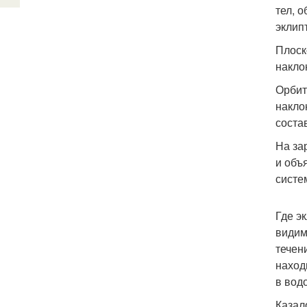
тел, 
эклип
Плоск
накло
Орбит
накло
состав
На за
и объ
систе
Где э
видим
течен
наход
в вод
Казал