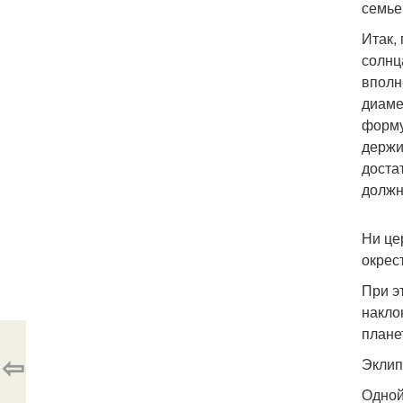
семье
Итак,
солнц
вполн
диаме
форму
держи
доста
должн
Ни це
окрес
При э
накло
плане
⇦
Эклип
Одной