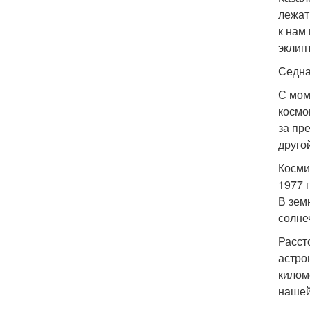
лежат
к нам
эклип
Седна
С мом
космо
за пр
другой
Косми
1977 
В зем
солне
Расст
астро
килом
нашей