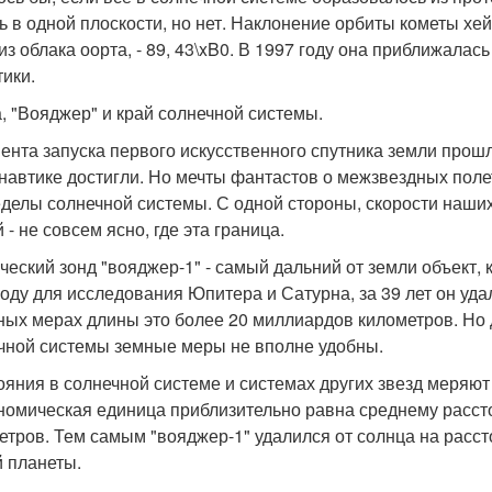
ь в одной плоскости, но нет. Наклонение орбиты кометы хе
 из облака оорта, - 89, 43\xB0. В 1997 году она приближала
тики.
, "Вояджер" и край солнечной системы.
ента запуска первого искусственного спутника земли прошл
навтике достигли. Но мечты фантастов о межзвездных поле
еделы солнечной системы. С одной стороны, скорости наши
 - не совсем ясно, где эта граница.
ческий зонд "вояджер-1" - самый дальний от земли объект,
году для исследования Юпитера и Сатурна, за 39 лет он уда
ных мерах длины это более 20 миллиардов километров. Но 
чной системы земные меры не вполне удобны.
ояния в солнечной системе и системах других звезд меряют
номическая единица приблизительно равна среднему расстоя
етров. Тем самым "вояджер-1" удалился от солнца на расст
 планеты.