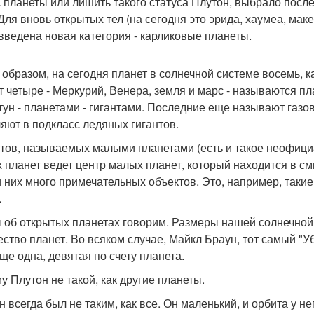
с планеты или лишить такого статуса Плутон, выбрало посл
 Для вновь открытых тел (на сегодня это эрида, хаумеа, ма
введена новая категория - карликовые планеты.
 образом, на сегодня планет в солнечной системе восемь, 
т четыре - Меркурий, Венера, земля и марс - называются п
тун - планетами - гигантами. Последние еще называют газов
яют в подкласс ледяных гигантов.
тов, называемых малыми планетами (есть и такое неофициа
 планет ведет центр малых планет, который находится в с
 них много примечательных объектов. Это, например, такие
.
 об открытых планетах говорим. Размеры нашей солнечной
ество планет. Во всяком случае, Майкл Браун, тот самый "У
еще одна, девятая по счету планета.
у Плутон не такой, как другие планеты.
 всегда был не таким, как все. Он маленький, и орбита у не