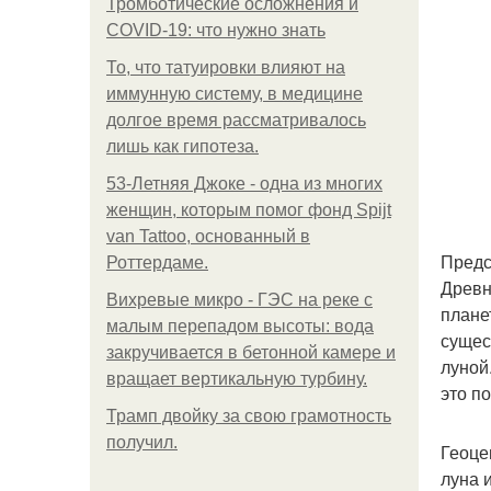
Тромботические осложнения и
COVID-19: что нужно знать
То, что татуировки влияют на
иммунную систему, в медицине
долгое время рассматривалось
лишь как гипотеза.
53-Летняя Джоке - одна из многих
женщин, которым помог фонд Spijt
van Tattoo, основанный в
Предс
Роттердаме.
Древн
Вихревые микро - ГЭС на реке с
плане
малым перепадом высоты: вода
сущес
закручивается в бетонной камере и
луной
вращает вертикальную турбину.
это п
Трамп двойку за свою грамотность
получил.
Геоце
луна 