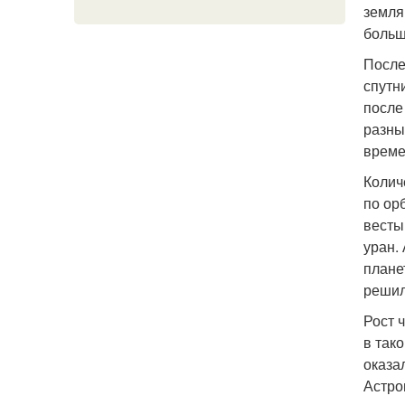
земля,
больш
После
спутн
после
разны
време
Колич
по ор
весты
уран.
плане
решил
Рост 
в так
оказа
Астро