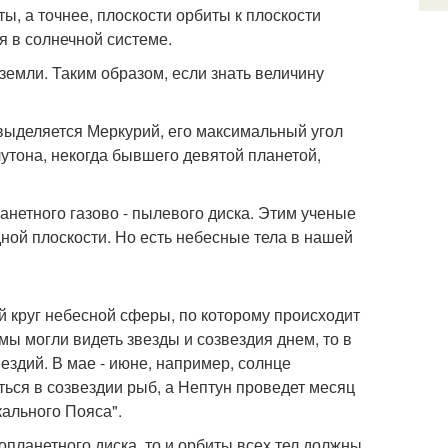
ы, а точнее, плоскости орбиты к плоскости
я в солнечной системе.
 земли. Таким образом, если знать величину
 выделяется Меркурий, его максимальный угол
лутона, некогда бывшего девятой планетой,
нетного газово - пылевого диска. Этим ученые
ной плоскости. Но есть небесные тела в нашей
ой круг небесной сферы, по которому происходит
мы могли видеть звезды и созвездия днем, то в
ездий. В мае - июне, например, солнце
ться в созвездии рыб, а Нептун проведет месяц
кального Пояса".
опланетного диска, то и орбиты всех тел должны