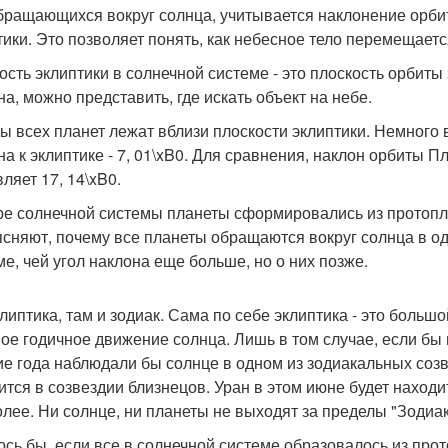
обращающихся вокруг солнца, учитывается наклонение орбит
тики. Это позволяет понять, как небесное тело перемещаетс
ость эклиптики в солнечной системе - это плоскость орбиты
на, можно представить, где искать объект на небе.
ы всех планет лежат вблизи плоскости эклиптики. Немного
на к эклиптике - 7, 01\xB0. Для сравнения, наклон орбиты П
ляет 17, 14\xB0.
ре солнечной системы планеты сформировались из протопла
ясняют, почему все планеты обращаются вокруг солнца в од
ме, чей угол наклона еще больше, но о них позже.
клиптика, там и зодиак. Сама по себе эклиптика - это больш
ое годичное движение солнца. Лишь в том случае, если бы 
ие года наблюдали бы солнце в одном из зодиакальных созв
ится в созвездии близнецов. Уран в этом июне будет находи
олее. Ни солнце, ни планеты не выходят за пределы "Зодиа
ось бы, если все в солнечной системе образовалось из прот