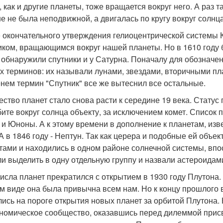
 как и другие планеты, тоже вращается вокруг него. А раз т
е не была неподвижной, а двигалась по кругу вокруг солнца
 окончательного утверждения гелиоцентрической системы 
иком, вращающимся вокруг нашей планеты. Но в 1610 году
 обнаружили спутники и у Сатурна. Поначалу для обозначе
х терминов: их называли лунами, звездами, вторичными пла
нем термин "Спутник" все же вытеснил все остальные.
ество планет стало снова расти к середине 19 века. Ста
бите вокруг солнца объекту, за исключением комет. Список 
 и Юноны. А к этому времени в дополнение к планетам, из
 А в 1846 году - Нептун. Так как церера и подобные ей объ
тами и находились в одном районе солнечной системы, впо
и выделить в одну отдельную группу и назвали астероидам
числа планет прекратился с открытием в 1930 году Плутона
ом виде она была привычна всем нам. Но к концу прошлого
лись на пороге открытия новых планет за орбитой Плутона.
номическое сообщество, оказавшись перед дилеммой при