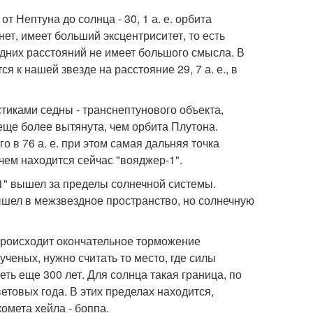
от Нептуна до солнца - 30, 1 а. е. орбита
нет, имеет больший эксцентриситет, то есть
едних расстояний не имеет большого смысла. В
 к нашей звезде на расстояние 29, 7 а. е., в
тиками седны - транснептунового объекта,
еще более вытянута, чем орбита Плутона.
о в 76 а. е. при этом самая дальняя точка
 чем находится сейчас "вояджер-1".
-1" вышел за пределы солнечной системы.
ышел в межзвездное пространство, но солнечную
 происходит окончательное торможение
ученых, нужно считать то место, где силы
еть еще 300 лет. Для солнца такая граница, по
товых года. В этих пределах находится,
омета хейла - боппа.