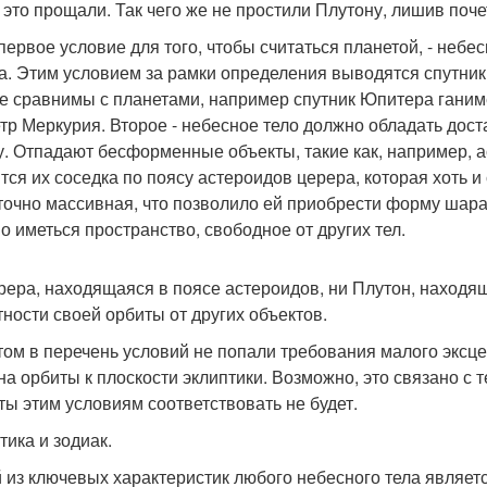
 это прощали. Так чего же не простили Плутону, лишив поче
 первое условие для того, чтобы считаться планетой, - неб
а. Этим условием за рамки определения выводятся спутники
е сравнимы с планетами, например спутник Юпитера ганим
тр Меркурия. Второе - небесное тело должно обладать дос
. Отпадают бесформенные объекты, такие как, например, а
тся их соседка по поясу астероидов церера, которая хоть и
точно массивная, что позволило ей приобрести форму шара.
о иметься пространство, свободное от других тел.
рера, находящаяся в поясе астероидов, ни Плутон, находящ
тности своей орбиты от других объектов.
том в перечень условий не попали требования малого эксце
на орбиты к плоскости эклиптики. Возможно, это связано с т
ты этим условиям соответствовать не будет.
тика и зодиак.
 из ключевых характеристик любого небесного тела являетс