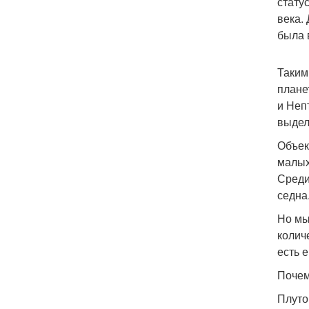
стату
века.
была 
Таким
плане
и Неп
выдел
Объек
малых
Среди
седна
Но мы
колич
есть 
Почем
Плутон