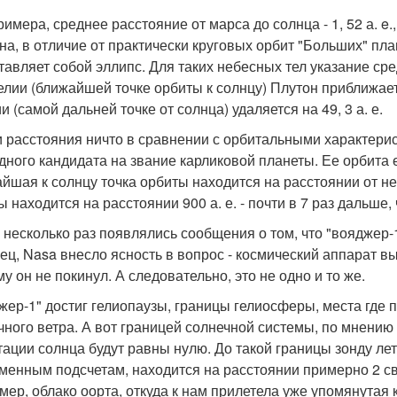
имера, среднее расстояние от марса до солнца - 1, 52 а. e., 
на, в отличие от практически круговых орбит "Больших" пла
тавляет собой эллипс. Для таких небесных тел указание ср
елии (ближайшей точке орбиты к солнцу) Плутон приближается
 (самой дальней точке от солнца) удаляется на 49, 3 а. е.
и расстояния ничто в сравнении с орбитальными характерис
дного кандидата на звание карликовой планеты. Ее орбита 
йшая к солнцу точка орбиты находится на расстоянии от нег
ы находится на расстоянии 900 а. е. - почти в 7 раз дальше,
 несколько раз появлялись сообщения о том, что "вояджер
ец, Nasa внесло ясность в вопрос - космический аппарат в
у он не покинул. А следовательно, это не одно и то же.
жер-1" достиг гелиопаузы, границы гелиосферы, места где
чного ветра. А вот границей солнечной системы, по мнению 
тации солнца будут равны нулю. До такой границы зонду лет
менным подсчетам, находится на расстоянии примерно 2 све
мер, облако оорта, откуда к нам прилетела уже упомянутая к