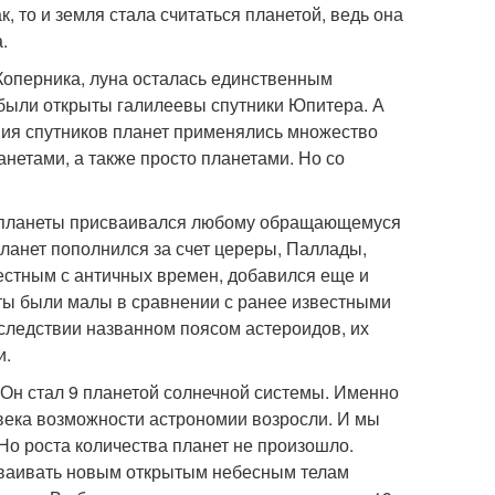
ак, то и земля стала считаться планетой, ведь она
.
Коперника, луна осталась единственным
 были открыты галилеевы спутники Юпитера. А
ния спутников планет применялись множество
нетами, а также просто планетами. Но со
тус планеты присваивался любому обращающемуся
планет пополнился за счет цереры, Паллады,
вестным с античных времен, добавился еще и
екты были малы в сравнении с ранее известными
следствии названном поясом астероидов, их
и.
. Он стал 9 планетой солнечной системы. Именно
 века возможности астрономии возросли. И мы
 Но роста количества планет не произошло.
сваивать новым открытым небесным телам