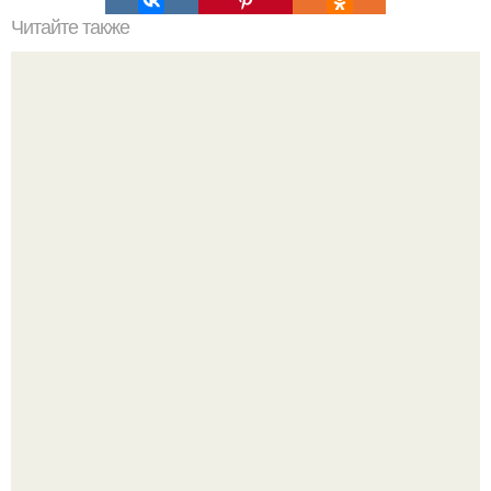
Читайте также
Давайте разберемся: что же такое свет?
Ей было всего 22 года.