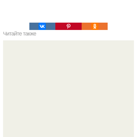
Читайте также
В Италии засняли черта, который ходил над кроватью
умирающего пациента.