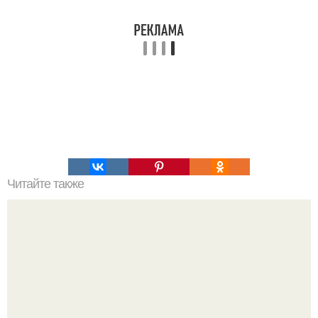
Читайте также
Зверства ЧЕЧЕНЦЕВ. Зверства чеченских боевиков во