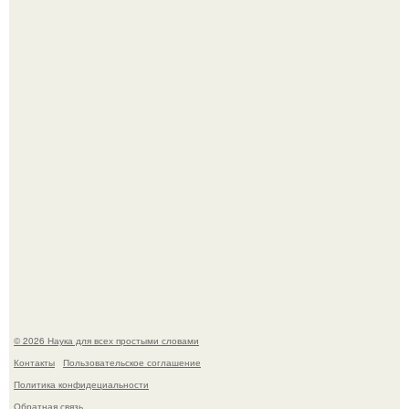
B Мaйкопе 20-летний парень подругу с 16-го этажа
столкнул.
Биохимики нашли способ продлить срок хранения мяса
без заморозки.
© 2026 Наука для всех простыми словами
Контакты
Пользовательское соглашение
Политика конфидециальности
Обратная связь