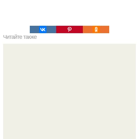
Читайте также
Зверства ЧЕЧЕНЦЕВ. Зверства чеченских боевиков во
время первой чеченской.