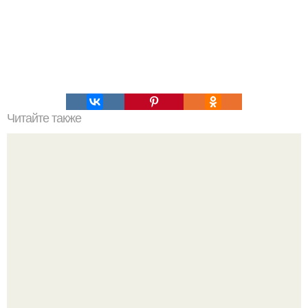
Читайте также
Природное явление Глория. Глория (оптическое
явление).