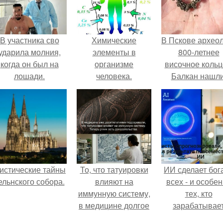
В участника сво
Химические
В Пскове архео
ударила молния,
элементы в
800-летнее
когда он был на
организме
височное кольц
лошади.
человека.
Балкан нашли
истические тайны
То, что татуировки
ИИ сделает бог
ельнского собора.
влияют на
всех - и особе
иммунную систему,
тех, кто
в медицине долгое
зарабатывае
время
меньше всего