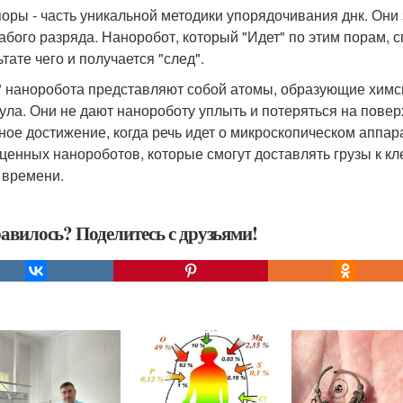
оры - часть уникальной методики упорядочивания днк. Они
лабого разряда. Наноробот, который "Идет" по этим порам, 
тате чего и получается "след".
" наноробота представляют собой атомы, образующие химсв
ула. Они не дают нанороботу уплыть и потеряться на пове
ное достижение, когда речь идет о микроскопическом аппар
ценных нанороботов, которые смогут доставлять грузы к к
 времени.
авилось? Поделитесь с друзьями!