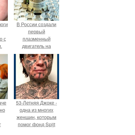
логи
В России создали
первый
о с
плазменный
.
двигатель на
криптоне.
аче
53-Летняя Джоке -
нно
одна из многих
женщин, которым
т
помог фонд Spijt
.
van Tattoo,