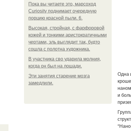
Пока вы читаете это, марсоход
Curiosity поднимает очередную
порцию красной пыли. 6.
Высокая, стройная, с фарфоровой
кожей и тонкими аристократичными
чертами, эль выглядит так, будто
сошла с полотна художника.
В участника сво ударила молния,
когда он был на лошади.
Одна 
Эти занятия старение мозга
кроше
замедлили.
наном
и бол
призе
Групп
струк
"Нано