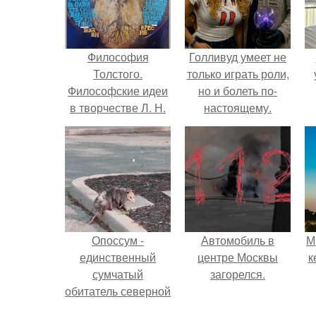
Философия
Голливуд умеет не
Толстого.
только играть роли,
Философские идеи
но и болеть по-
в творчестве Л. Н.
настоящему.
Толстого.
Опоссум -
Автомобиль в
М
единственный
центре Москвы
к
сумчатый
загорелся.
обитатель северной
америки.