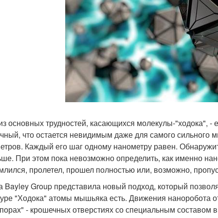
из основных трудностей, касающихся молекулы-"ходока", - 
чный, что остается невидимым даже для самого сильного м
етров. Каждый его шаг одному нанометру равен. Обнаружить
ьше. При этом пока невозможно определить, как именно нан
млился, пролетел, прошел полностью или, возможно, пропус
а Bayley Group представила новый подход, который позволя
туре "Ходока" атомы мышьяка есть. Движения наноробота о
порах" - крошечных отверстиях со специальным составом в