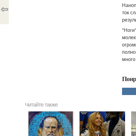
Наноп
⇦
ток с
резуль
"Ноги
молек
огром
полно
много
Понр
Читайте также