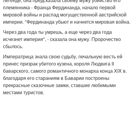
легенде, она предсказала своему мужу убийство его
племянника - Франца Фердинанда, начало первой
мировой войны и распад могущественной австрийской
империи. "Фердинанда убьют и начнется мировая война.
Через два года ты умрешь, а еще через два года
исчезнет империя", - сказала она мужу. Пророчество
сбылось.
Императрица знала свою судьбу, печальную весть ей
принес призрак убитого кузена, короля Людвига II
баварского, самого романтичного монарха конца XIX в.
благодаря его стараниям в Баварии построены
прекрасные сказочные замки, ставшие любимыми
местами туристов.