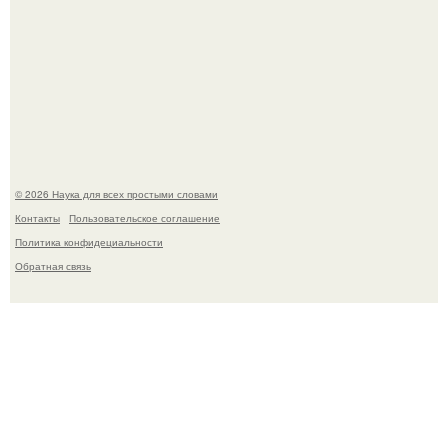
В участника сво ударила молния, когда он был на
лошади.
© 2026 Наука для всех простыми словами
Контакты
Пользовательское соглашение
Политика конфидециальности
Обратная связь