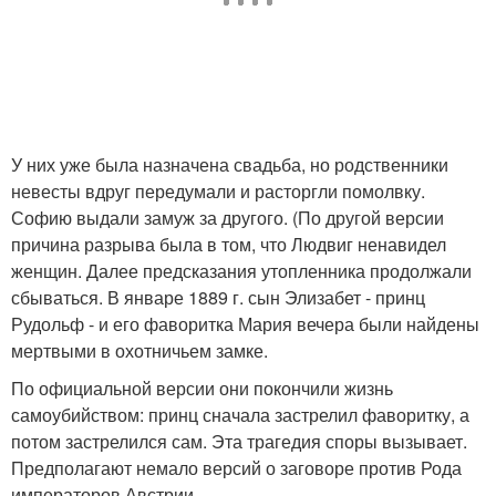
У них уже была назначена свадьба, но родственники
невесты вдруг передумали и расторгли помолвку.
Софию выдали замуж за другого. (По другой версии
причина разрыва была в том, что Людвиг ненавидел
женщин. Далее предсказания утопленника продолжали
сбываться. В январе 1889 г. сын Элизабет - принц
Рудольф - и его фаворитка Мария вечера были найдены
мертвыми в охотничьем замке.
По официальной версии они покончили жизнь
самоубийством: принц сначала застрелил фаворитку, а
потом застрелился сам. Эта трагедия споры вызывает.
Предполагают немало версий о заговоре против Рода
императоров Австрии.