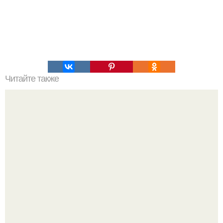
Читайте также
Мальчуган старшую сестру в тазике на сборку урожая
носит.