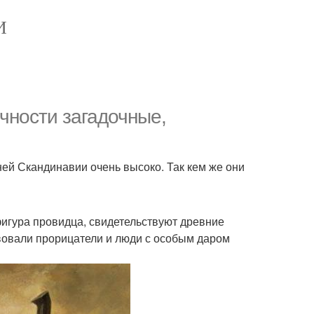
И
чности загадочные,
ней Скандинавии очень высоко. Так кем же они
фигура провидца, свидетельствуют древние
твовали прорицатели и люди с особым даром