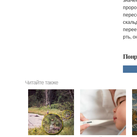
проро
перес
скаль
перее
рть, 
Понр
Читайте также