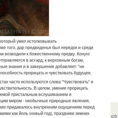
 который умел истолковывать
е того, дар предвиденья был нередок и среди
ки возводили к божественному предку. Конунг
отправляется в асгард, к верховным богам,
ные знания и в завершение добавляет: "не
пособность прорицать и чувствовать будущее.
тах часто используются слова "Чувствовать" и
увствительность. В целом, умение прорицать
ляемой пристальным вслушиванием и
ющим миром - необычные природные явления,
ение придавалось внутренним ощущениям перед
⇨
ими как йоль (новый год), праздники зимних