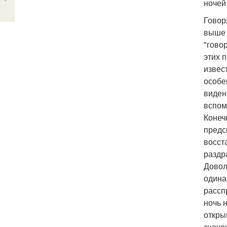
ночей
Говор
выше 
"гово
этих 
извес
особе
виден
вспом
Конеч
предс
восст
раздр
Довол
одина
рассп
ночь 
откры
значе