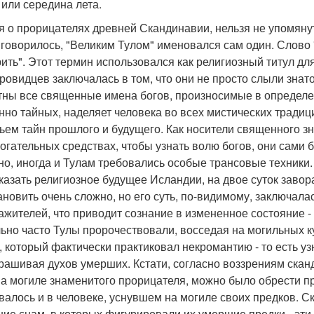
 или середина лета.
я о прорицателях древней Скандинавии, нельзя не упомянут
говорилось, "Великим Тулом" именовался сам один. Слово 
рить". Этот термин использовался как религиозный титул д
провидцев заключалась в том, что они не просто слыли знат
тны все священные имена богов, произносимые в определен
нно тайных, наделяет человека во всех мистических традиц
ьем тайн прошлого и будущего. Как носители священного з
огательных средствах, чтобы узнать волю богов, они сами 
но, иногда и Тулам требовались особые трансовые техники. 
казать религиозное будущее Исландии, на двое суток завор
ановить очень сложно, но его суть, по-видимому, заключала
ажителей, что приводит сознание в измененное состояние -
ьно часто Тулы пророчествовали, восседая на могильных кур
, который фактически практиковал некромантию - то есть у
рашивая духов умерших. Кстати, согласно воззрениям сканд
на могиле знаменитого прорицателя, можно было обрести п
валось и в человеке, уснувшем на могиле своих предков.
ние снам, в которых фигурировали их умершие предки - эти 