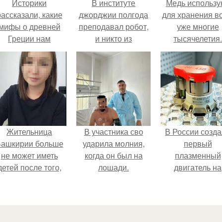
Историки
В институте
Медь использу
рассказали, какие
джорджии полгода
для хранения в
мифы о древней
преподавал робот,
уже многие
Греции нам
и никто из
тысячелетия.
навязало кино.
студентов этого не
заметил.
Жительница
В участника сво
В России созд
ашкирии больше
ударила молния,
первый
не может иметь
когда он был на
плазменный
детей после того,
лошади.
двигатель на
ак медики сделали
криптоне.
й аборт на шестом
месяце
беременности и