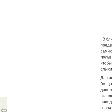
. В б
предз
самих
гюльв
чтобы
слыхи
Для о
"веща
довол
вгляд
повед
⇦
значи