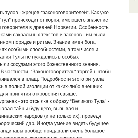
ь тулов - жрецов-"законоговорителей". Как уже
"тул" происходит от корня, имеющего значение
ля говорителя в древней Норвегии. Особенность
оками сакральных текстов и законов - им были
ном порядке и ритме. Знание имен бога,
иях особыми способностями, в том числе и
нания Тулы не нуждались в особых
были сосудами этого божественного знания.
В частности, "Законоговоритель" торгейн, чтобы
ачивался в плащ. Подробности этого ритуала
сь в полной изоляции от каких-либо внешних
 для принятия откровения свыше.
ганах - это отсылка к образу "Великого Тула" -
знавал тайны будущего, вызывая и
инавских народов (и не только их), проведя
ророческий дар. Иногда умение видеть будущее
 Скандинавы вообще придавали очень большое
сновидения, как правило, считались