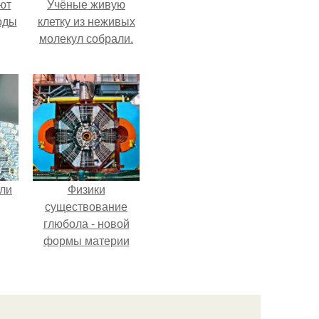
ют
Учёные живую
оды
клетку из неживых
молекул собрали.
али
Физики
существование
глюбола - новой
формы материи
подтвердили.