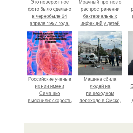
Это невероятное
Мрачный прогноз о
фото было сделано
распространении
в чернобыле 24
бактериальных
апреля 1997 года.
инфекций у детей
вышел.
Российские ученые
Машина сбила
из нии имени
людей на
Б
Семашко
пешеходном
выяснили: скорость
переходе в Омске,
старения напрямую
пострадали 8
к
зависит от
человек.
е
состояния сосудов
и работы сердца.