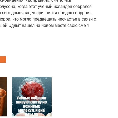
рлусона, когда этот ученый исландец собрался
из его домочадцев приснился предок сноррри -
орри, что могло предвещать несчастье в связи с
дшей Эдды" нашел на новом месте свою сме 1