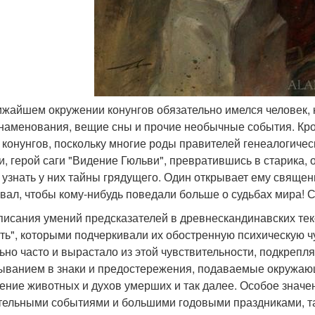
лижайшем окружении конунгов обязательно имелся человек,
наменования, вещие сны и прочие необычные события. Кром
 конунгов, поскольку многие роды правителей генеалогичес
и, герой саги "Видение Гюльви", превратившись в старика, 
 узнать у них тайны грядущего. Один открывает ему священ
вал, чтобы кому-нибудь поведали больше о судьбах мира! С
писания умений предсказателей в древнескандинавских текс
ть", которыми подчеркивали их обостренную психическую ч
ьно часто и вырастало из этой чувствительности, подкреп
ыванием в знаки и предостережения, подаваемые окружа
ение животных и духов умерших и так далее. Особое знач
тельными событиями и большими годовыми праздниками, так