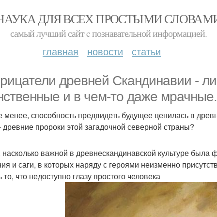
НАУКА ДЛЯ ВСЕХ ПРОСТЫМИ СЛОВАМ
самый лучший сайт c познавательной информацией.
главная
новости
статьи
рицатели древней Скандинавии - ли
нственные и в чем-то даже мрачные.
е менее, способность предвидеть будущее ценилась в древ
- древние пророки этой загадочной северной страны?
, насколько важной в древнескандинавской культуре была 
ния и саги, в которых наряду с героями неизменно присутс
ь то, что недоступно глазу простого человека