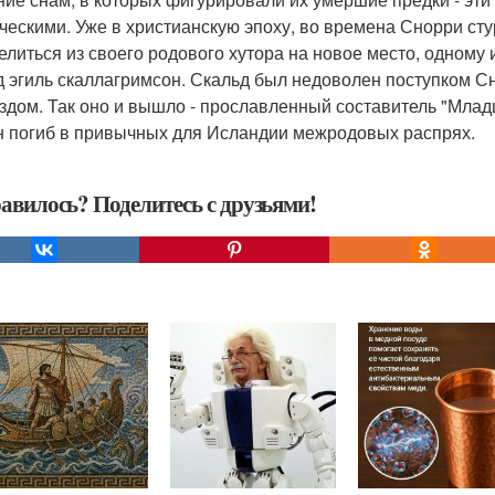
ческими. Уже в христианскую эпоху, во времена Снорри сту
елиться из своего родового хутора на новое место, одному 
д эгиль скаллагримсон. Скальд был недоволен поступком Сн
здом. Так оно и вышло - прославленный составитель "Мла
он погиб в привычных для Исландии межродовых распрях.
авилось? Поделитесь с друзьями!