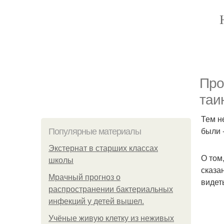
Про
таи
Тем н
были 
Популярные материалы
Экстернат в старших классах
О том
школы
сказа
Мрачный прогноз о
видет
распространении бактериальных
инфекций у детей вышел.
Учёные живую клетку из неживых