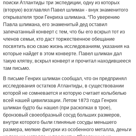
поиски Атлантиды три экспедиции, одну из которых
(вторую) возглавлял Павел шлиман - внук знаменитого
открывателя трои Генриха шлимана. "По уверению
Павла шлимана, его знаменитый дед оставил
запечатанный конверт с тем, что бы его вскрыл тот из
членов семьи, кто даст торжественное обещание
посвятить всю сваю жизнь исследованиям, указания на
которые найдет в этом конверте. Павел шлиман дал
такую клятву, вскрыл конверт и прочитал находившееся
там письмо.
В письме Генрих шлиман сообщал, что он предпринял
исследования остатков Атлантиды, в существовании
которой не сомневается и которую считает колыбелью
всей нашей цивилизации. Летом 1873 года Генрих
шлиман будто бы нашел (при раскопках в трое),
бронзовый своеобразный сосуд больших размеров,
внутри которого были глиняные сосуды меньшего
размера, мелкие фигурки из особенного металла, деньги