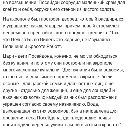
на возвышении, Посейдон соорудил маленький храм для
клейто и себя, окружив его стеной из чистого золота.
На акрополе был построен дворец, который расширялся
и украшался каждым царем, причем новый стремился
непременно превзойти своего предшественника. "Так
что Нельзя Было Видеть это Здание, не Изумляясь
Величине и Красоте Работ".
Цари - дети Посейдона, конечно, не могли обходиться
без купания, и по этому они построили на акрополе
многочисленные купальни. "Для купания были водоемы,
открытые, и, для зимнего времени, закрытые; были
особые - для царской семьи и для частных лиц; еще
другие - отдельно для женщин, и еще для лошадей и
вьючных животных; каждый из них был расположен и
украшен согласно своему назначению. Вода,
выходившая из этих водоемов, была направлена для
орошения леса Посейдона, где плодородие почвы
производило деревья удивительной высоты и красоты".