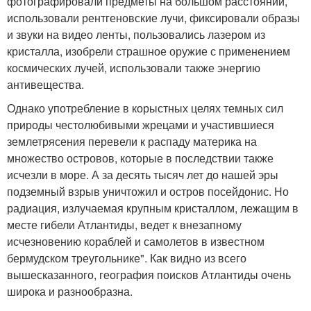
фотографировали предметы на большом расстоянии,
использовали рентгеновские лучи, фиксировали образы
и звуки на видео ленты, пользовались лазером из
кристалла, изобрели страшное оружие с применением
космических лучей, использовали также энергию
антивещества.
Однако употребление в корыстных целях темных сил
природы честолюбивыми жрецами и участившиеся
землетрясения перевели к распаду материка на
множество островов, которые в последствии также
исчезли в море. А за десять тысяч лет до нашей эры
подземный взрыв уничтожил и остров посейдонис. Но
радиация, излучаемая крупным кристаллом, лежащим в
месте гибели Атлантиды, ведет к внезапному
исчезновению кораблей и самолетов в известном
бермудском треугольнике". Как видно из всего
вышесказанного, география поисков Атлантиды очень
широка и разнообразна.