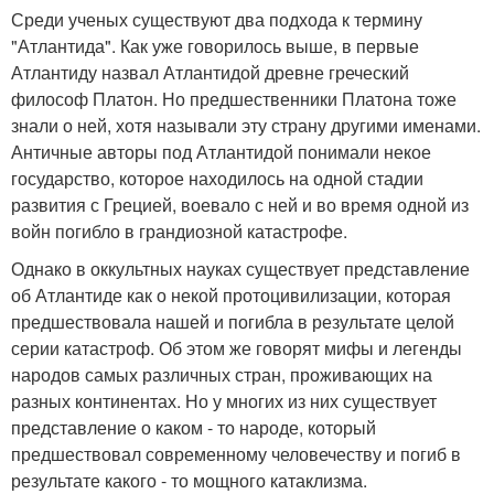
Среди ученых существуют два подхода к термину
"Атлантида". Как уже говорилось выше, в первые
Атлантиду назвал Атлантидой древне греческий
философ Платон. Но предшественники Платона тоже
знали о ней, хотя называли эту страну другими именами.
Античные авторы под Атлантидой понимали некое
государство, которое находилось на одной стадии
развития с Грецией, воевало с ней и во время одной из
войн погибло в грандиозной катастрофе.
Однако в оккультных науках существует представление
об Атлантиде как о некой протоцивилизации, которая
предшествовала нашей и погибла в результате целой
серии катастроф. Об этом же говорят мифы и легенды
народов самых различных стран, проживающих на
разных континентах. Но у многих из них существует
представление о каком - то народе, который
предшествовал современному человечеству и погиб в
результате какого - то мощного катаклизма.