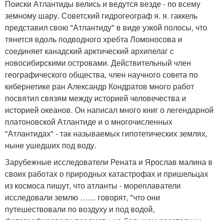
Поиски Атлантиды велись и ведутся везде - по всему
земному шару. Советский гидрогеограф я. я. гаккель
представил свою "Атлантиду" в виде узкой полосы, что
тянется вдоль подводного хребта Ломоносова и
соединяет канадский арктический архипелаг с
новосибирскими островами. Действительный член
географического общества, член научного совета по
кибернетике ран Александр Кондратов много работ
посвятил связям между историей человечества и
историей океанов. Он написал много книг о легендарной
платоновской Атлантиде и о многочисленных
"Атлантидах" - так называемых гипотетических землях,
ныне ушедших под воду.
Зарубежные исследователи Рената и Ярослав малина в
своих работах о природных катастрофах и пришельцах
из космоса пишут, что атланты - мореплаватели
исследовали землю …… говорят, "что они
путешествовали по воздуху и под водой,