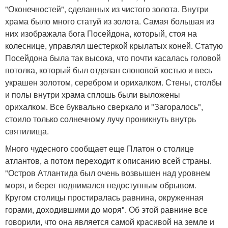
"Оконечностей", сделанных из чистого золота. Внутри
храма было много статуй из золота. Самая большая из
них изображала бога Посейдона, который, стоя на
колеснице, управлял шестеркой крылатых коней. Статую
Посейдона была так высока, что почти касалась головой
потолка, который был отделан слоновой костью и весь
украшен золотом, серебром и орихалком. Стены, столбы
и полы внутри храма сплошь были выложены
орихалком. Все буквально сверкало и "Загоралось",
стоило только солнечному лучу проникнуть внутрь
святилища.
Много чудесного сообщает еще Платон о столице
атлантов, а потом переходит к описанию всей страны.
"Остров Атлантида был очень возвышен над уровнем
моря, и берег поднимался недоступным обрывом.
Кругом столицы простиралась равнина, окруженная
горами, доходившими до моря". Об этой равнине все
говорили, что она является самой красивой на земле и