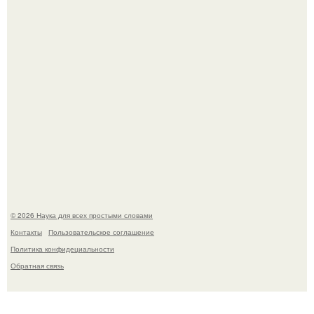
В России создали первый плазменный двигатель на
криптоне.
© 2026 Наука для всех простыми словами
Контакты
Пользовательское соглашение
Политика конфидециальности
Обратная связь