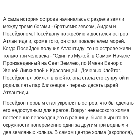
А сама история острова начиналась с раздела земли
между тремя богами - братьями: зевсом, Аидом и
Посейдоном. Посейдону по жребию и достался остров
Атлантида и, кроме того, он стал повелителем морей.
Когда Посейдон получил Атлантиду, то на острове жили
только три человека - "Один из Мужей, в Самом Начале
Произведенный на Свет Землею, по Имени Евнор с
Женой Ливкиппой и Красавицей - Дочерью Клейто".
Посейдон влюбился в клейто, она стала его супругой и
родила пять пар близнецов - первых десять царей
Атлантиды.
Посейдон первым стал укреплять остров, что бы сделать
его недоступным для врагов. Вокруг невысокого холма,
постепенно переходящего в равнину, было вырыто по
окружности попеременно один за другим три водных и
два земляных кольца. В самом центре холма (акрополя),