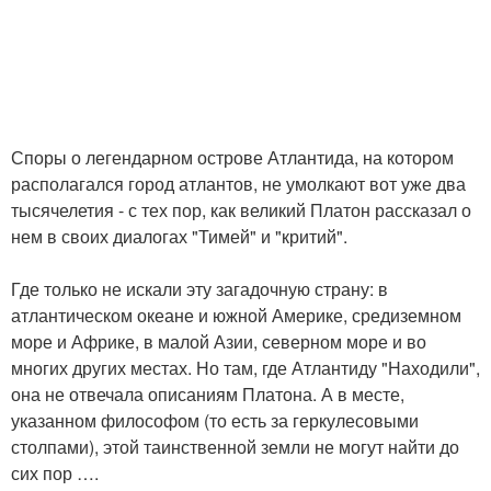
Споры о легендарном острове Атлантида, на котором
располагался город атлантов, не умолкают вот уже два
тысячелетия - с тех пор, как великий Платон рассказал о
нем в своих диалогах "Тимей" и "критий".
Где только не искали эту загадочную страну: в
атлантическом океане и южной Америке, средиземном
море и Африке, в малой Азии, северном море и во
многих других местах. Но там, где Атлантиду "Находили",
она не отвечала описаниям Платона. А в месте,
указанном философом (то есть за геркулесовыми
столпами), этой таинственной земли не могут найти до
сих пор ….