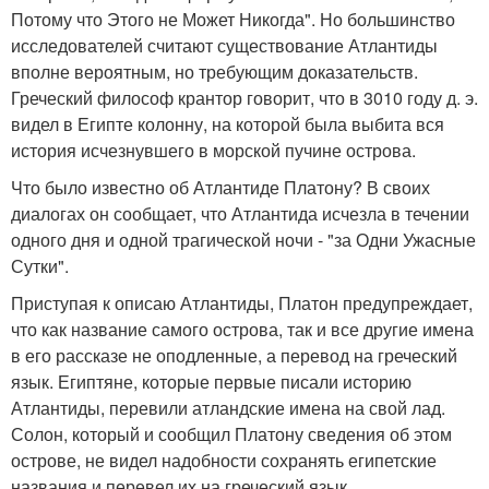
Потому что Этого не Может Никогда". Но большинство
исследователей считают существование Атлантиды
вполне вероятным, но требующим доказательств.
Греческий философ крантор говорит, что в 3010 году д. э.
видел в Египте колонну, на которой была выбита вся
история исчезнувшего в морской пучине острова.
Что было известно об Атлантиде Платону? В своих
диалогах он сообщает, что Атлантида исчезла в течении
одного дня и одной трагической ночи - "за Одни Ужасные
Сутки".
Приступая к описаю Атлантиды, Платон предупреждает,
что как название самого острова, так и все другие имена
в его рассказе не оподленные, а перевод на греческий
язык. Египтяне, которые первые писали историю
Атлантиды, перевили атландские имена на свой лад.
Солон, который и сообщил Платону сведения об этом
острове, не видел надобности сохранять египетские
названия и перевел их на греческий язык.