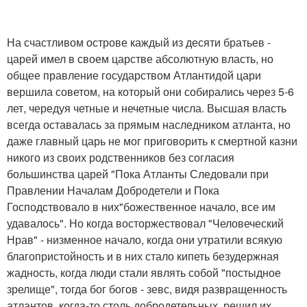
На счастливом острове каждый из десяти братьев -
царей имел в своем царстве абсолютную власть, но
общее правление государством Атлантидой цари
вершила советом, на который они собирались через 5-6
лет, чередуя четные и нечетные числа. Высшая власть
всегда оставалась за прямым наследником атланта, но
даже главный царь не мог приговорить к смертной казни
никого из своих родственников без согласия
большинства царей "Пока Атланты Следовали при
Правлении Началам Добродетели и Пока
Господствовало в них"божественное начало, все им
удавалось". Но когда восторжествовал "Человеческий
Нрав" - низменное начало, когда они утратили всякую
благопристойность и в них стало кипеть безудержная
жадность, когда люди стали являть собой "постыдное
зрелище", тогда бог богов - зевс, видя развращенность
атлантов, когда-то столь добродетельных, решил их