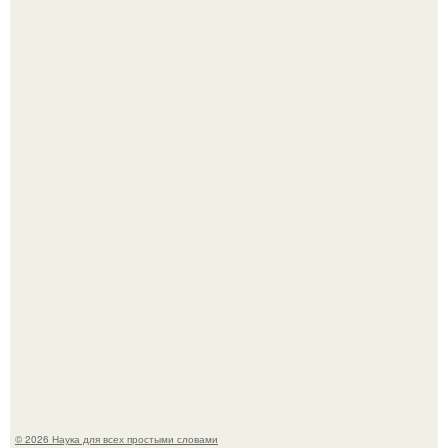
В сеть просочились свежие кадры со съёмок
киноадаптации "Рапунцель", и всё внимание
моментально оказалось приковано к Тиган крофт.
ИИ сделает богаче всех - и особенно тех, кто
зарабатывает меньше всего.
© 2026 Наука для всех простыми словами