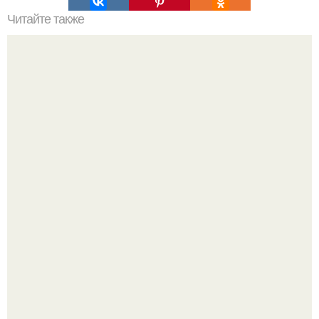
Читайте также
Гора Бойко. Крымская шамбала - гора бойко.
Машина сбила людей на пешеходном переходе в Омске,
пострадали 8 человек.