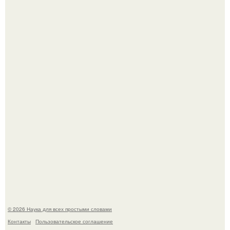
Ученые "Гормон Мотивации нашли".
B Мaйкопе 20-летний парень подругу с 16-го этажа
столкнул.
© 2026 Наука для всех простыми словами
Контакты
Пользовательское соглашение