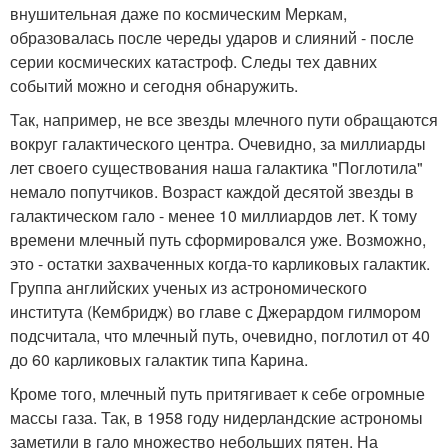
внушительная даже по космическим Меркам,
образовалась после череды ударов и слияний - после
серии космических катастроф. Следы тех давних
событий можно и сегодня обнаружить.
Так, например, не все звезды млечного пути обращаются
вокруг галактического центра. Очевидно, за миллиарды
лет своего существования наша галактика "Поглотила"
немало попутчиков. Возраст каждой десятой звезды в
галактическом гало - менее 10 миллиардов лет. К тому
времени млечный путь сформировался уже. Возможно,
это - остатки захваченных когда-то карликовых галактик.
Группа английских ученых из астрономического
института (Кембридж) во главе с Джерардом гилмором
подсчитала, что млечный путь, очевидно, поглотил от 40
до 60 карликовых галактик типа Карина.
Кроме того, млечный путь притягивает к себе огромные
массы газа. Так, в 1958 году нидерландские астрономы
заметили в гало множество небольших пятен. На