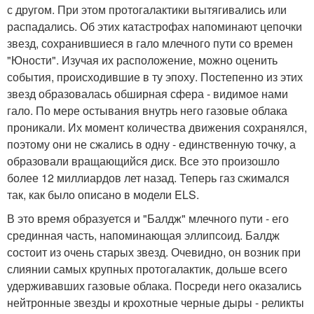
с другом. При этом протогалактики вытягивались или
распадались. Об этих катастрофах напоминают цепочки
звезд, сохранившиеся в гало млечного пути со времен
"Юности". Изучая их расположение, можно оценить
события, происходившие в ту эпоху. Постепенно из этих
звезд образовалась обширная сфера - видимое нами
гало. По мере остывания внутрь него газовые облака
проникали. Их момент количества движения сохранялся,
поэтому они не сжались в одну - единственную точку, а
образовали вращающийся диск. Все это произошло
более 12 миллиардов лет назад. Теперь газ сжимался
так, как было описано в модели ELS.
В это время образуется и "Балдж" млечного пути - его
срединная часть, напоминающая эллипсоид. Балдж
состоит из очень старых звезд. Очевидно, он возник при
слиянии самых крупных протогалактик, дольше всего
удерживавших газовые облака. Посреди него оказались
нейтронные звезды и крохотные черные дыры - реликты