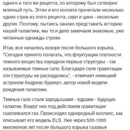
одного и того же рецепта, по которому был сотворен
млечный путь. Эгген и его коллеги прочитали несколько
одних строк из этого рецепта, сирл и цинн - несколько
других. Поэтому, пытаясь заново представить историю
нашей галактики, мы то и дело замечаем знакомые, уже
читанные однажды строки.
Итак, все началось вскоре после большого взрыва.
"Сегодня принято полагать, что флуктуации плотности
темного вещества породили первые структуры - так
называемые темные гало. Благодаря силе гравитации
эти структуры не распадались", - отмечает немецкий
астроном Андреас буркерт, автор новой модели
рождения галактики.
Темные гало стали зародышами - ядрами - будущих
галактик. Вокруг них под действием гравитации
скапливался газ. Происходил однородный коллапс, как
описывает его модель ELS. Уже через 500-1000
миллионов лет после большого взрыва газовые