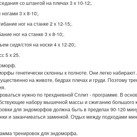
седания со штангой на плечах 3 х 10-12;.
 ногами 3 х 8-10;.
гибание ног на станке 2 х 12-15;.
бание ног на станке 3 х 8-10;.
ъем сидя/стоя на носки 4 х 12-20;.
сс 5 х 25.
доморф.
орфы генетически склонны к полноте. Они легко набирают
ущественно на животе, бедрах плечах и груди. Поэтому т
ия.
роваться нужно по трехдневной Сплит - программе. В осн
бствующие набору мышечной массы и сжиганию большого к
ровки для эндоморфов должна быть в пределах 90-120 мину
нки и заканчиваться заминкой. Отдых между подходами мин
амма тренировок для эндоморфа.