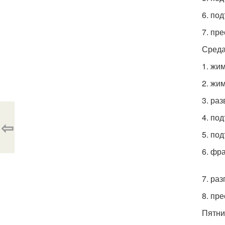
6. под
7. пре
Среда 
1. жим
2. жи
3. раз
4. под
⇦
5. под
6. фр
7. раз
8. пре
Пятниц