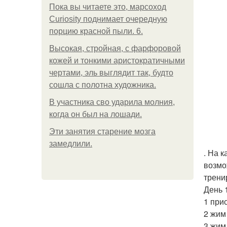
Пока вы читаете это, марсоход
Curiosity поднимает очередную
порцию красной пыли. 6.
Высокая, стройная, с фарфоровой
кожей и тонкими аристократичными
чертами, эль выглядит так, будто
сошла с полотна художника.
В участника сво ударила молния,
когда он был на лошади.
Эти занятия старение мозга
замедлили.
. На 
возмо
трени
День 1
1 прис
2 жим 
3 жим 