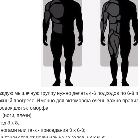
каждую мышечную группу нужно делать 4-6 подходов по 6-8 
жный прогресс. Именно для эктоморфа очень важно правил
ровок для эктоморфа:
 (ноги, плечи).
ед 3 х 8;.
ногами или гакк - приседания 3 х 6-8;.
штанги стоя от груди или из-за головы 3 х 6-8;.