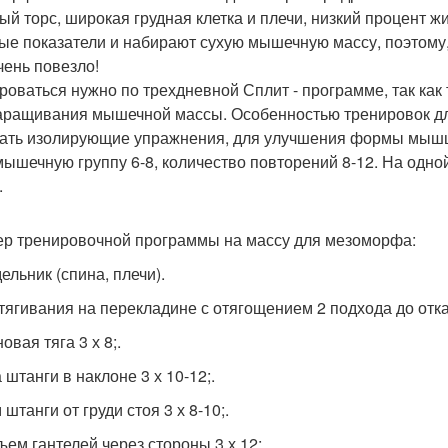
ый торс, широкая грудная клетка и плечи, низкий процент 
ые показатели и набирают сухую мышечную массу, поэтому,
чень повезло!
роваться нужно по трехдневной Сплит - программе, так ка
аращивания мышечной массы. Особенностью тренировок для
ать изолирующие упражнения, для улучшения формы мышц, 
мышечную группу 6-8, количество повторений 8-12. На одн
.
р тренировочной программы на массу для мезоморфа:
ельник (спина, плечи).
дтягивания на перекладине с отягощением 2 подхода до отка
новая тяга 3 х 8;.
а штанги в наклоне 3 х 10-12;.
 штанги от груди стоя 3 х 8-10;.
ъем гантелей через стороны 3 х 12;.