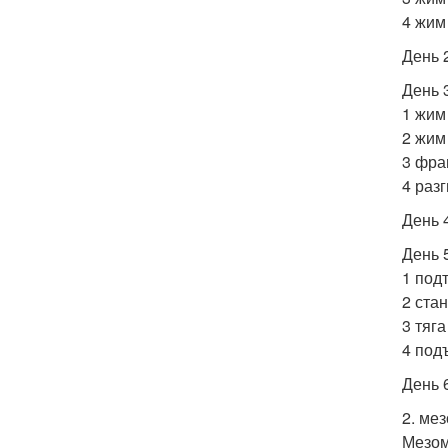
4 жим 
День 2
День 3
1 жим 
2 жим
3 фра
4 разг
День 4
День 5
1 под
2 стан
3 тяга
4 под
День 6
2. ме
Мезом