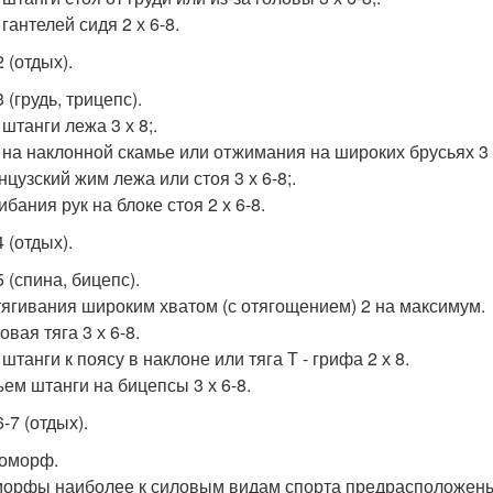
гантелей сидя 2 х 6-8.
 (отдых).
 (грудь, трицепс).
штанги лежа 3 х 8;.
 на наклонной скамье или отжимания на широких брусьях 3 х
нцузский жим лежа или стоя 3 х 6-8;.
ибания рук на блоке стоя 2 х 6-8.
 (отдых).
 (спина, бицепс).
тягивания широким хватом (с отягощением) 2 на максимум.
овая тяга 3 х 6-8.
 штанги к поясу в наклоне или тяга Т - грифа 2 х 8.
ъем штанги на бицепсы 3 х 6-8.
-7 (отдых).
зоморф.
орфы наиболее к силовым видам спорта предрасположены. 