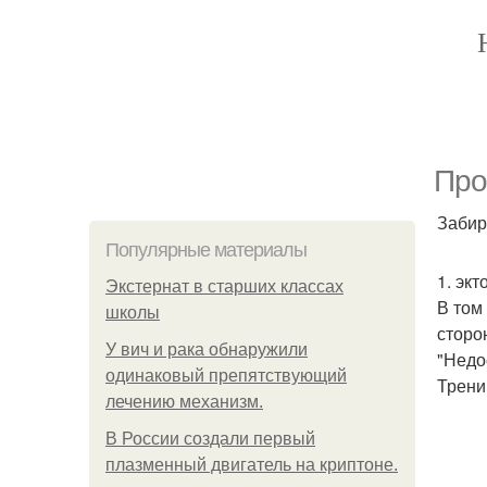
Про
Забир
Популярные материалы
1. эк
Экстернат в старших классах
В том
школы
сторо
У вич и рака обнаружили
"Недо
одинаковый препятствующий
Трени
лечению механизм.
В России создали первый
плазменный двигатель на криптоне.