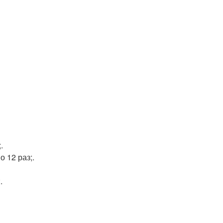
.
 12 раз;.
.