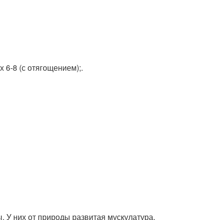
 6-8 (с отягощением);.
У них от природы развитая мускулатура,