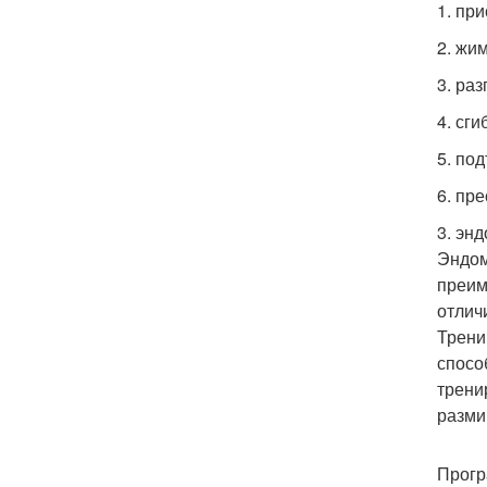
1. при
2. жим
3. раз
4. сги
5. под
6. пре
3. эн
Эндом
преим
отлич
Трени
спосо
трени
разми
Прогр