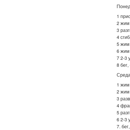
Понед
1 при
2 жим
3 раз
4 сгиб
5 жим
6 жим 
7 2-3
8 бег
Среда
1 жим
2 жим
3 разв
4 фра
5 разг
6 2-3
7. бе