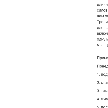
длинн
силов
вам о
Трени
для н
включ
одну 
мышц
Приме
Понед
1. по
2. ста
3. тяг
4. жим
5. под