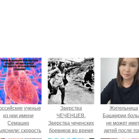
оссийские ученые
Зверства
Жительница
из нии имени
ЧЕЧЕНЦЕВ.
Башкирии бол
Семашко
Зверства чеченских
не может име
ыяснили: скорость
боевиков во время
детей после то
тарения напрямую
первой чеченской.
как медики сдел