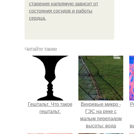
старения напрямую зависит от
состояния сосудов и работы
сердца.
Читайте также
Гештальт. Что такое
Вихревые микро -
Р
гештальт.
ГЭС на реке с
малым перепадом
высоты: вода
в
закручивается в
с