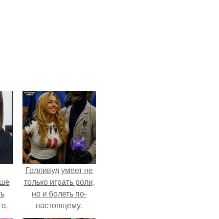
Голливуд умеет не
ьше
только играть роли,
ть
но и болеть по-
го,
настоящему.
али