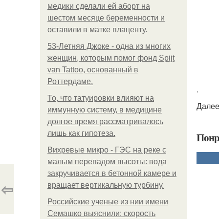
медики сделали ей аборт на
шестом месяце беременности и
оставили в матке плаценту.
53-Летняя Джоке - одна из многих
женщин, которым помог фонд Spijt
van Tattoo, основанный в
Роттердаме.
.
То, что татуировки влияют на
Далее
иммунную систему, в медицине
долгое время рассматривалось
лишь как гипотеза.
Понр
Вихревые микро - ГЭС на реке с
малым перепадом высоты: вода
закручивается в бетонной камере и
⇦
вращает вертикальную турбину.
Российские ученые из нии имени
Семашко выяснили: скорость