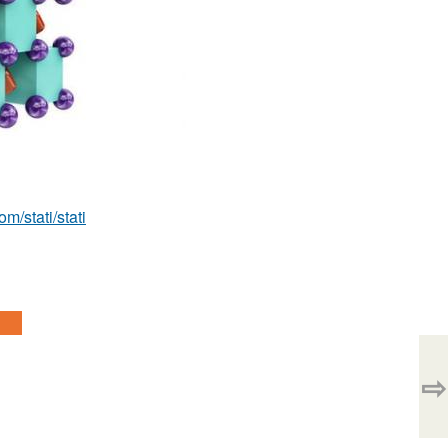
om/stati/stati
⇨