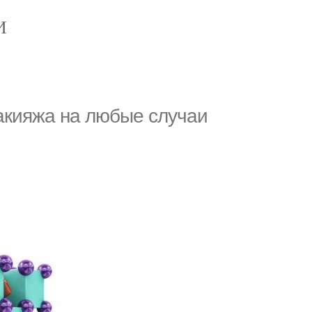
И
акияжа на любые случаи