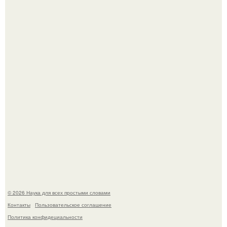
Mуж жену в Москве из-за ревности зарезал.
Мистические тайны кельнского собора.
© 2026 Наука для всех простыми словами
Контакты
Пользовательское соглашение
Политика конфидециальности