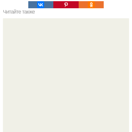
Читайте также
Соблюдайте безопасность: правила поведения при
коронавирусе
Российские ученые из нии имени Семашко выяснили: