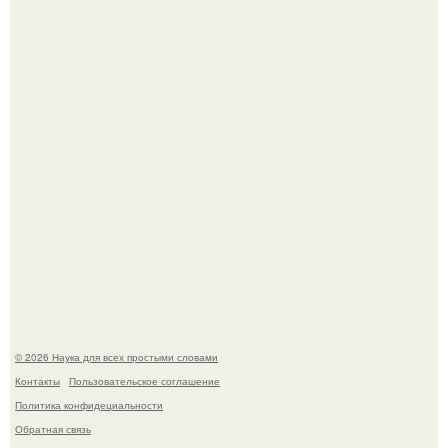
Mуж жену в Москве из-за ревности зарезал.
В сеть просочились свежие кадры со съёмок
киноадаптации "Рапунцель", и всё внимание
моментально оказалось приковано к Тиган крофт.
© 2026 Наука для всех простыми словами
Контакты
Пользовательское соглашение
Политика конфидециальности
Обратная связь