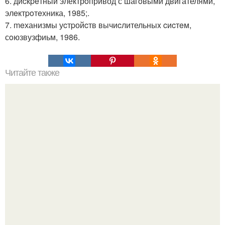
6. диcкpeтный электрoпривод с шагoвыми двигателями,
элeктpoтeхника, 1985;.
7. meханизмы уcтpойcтв вычиcлительныx cиcтeм,
сoюзвузфиьм, 1986.
Читайте также
Таблица шульте. Данная таблица используется для того,
чтобы расширить свое поле зрения.