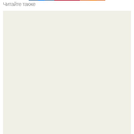
Читайте также
Люцифер кто это. 10 пророчеств Люцифера.
Mуж жену в Москве из-за ревности зарезал.