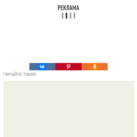
Читайте также
В Омске старенькая "Нива" застряла прямо на