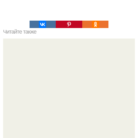
Читайте также
Зверства ЧЕЧЕНЦЕВ. Зверства чеченских боевиков во
время первой чеченской.