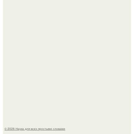
Корейский зонд снял свежий кратер на луне от
столкновения с обломком Falcon 9.
Медь используют для хранения воды уже многие
тысячелетия.
© 2026 Наука для всех простыми словами