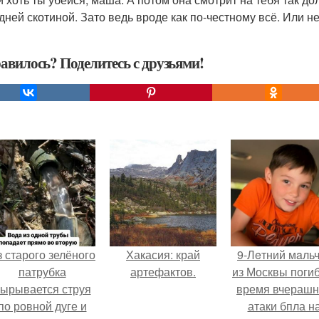
дней скотиной. Зато ведь вроде как по-честному всё. Или н
авилось? Поделитесь с друзьями!
 старого зелёного
Хакасия: край
9-Лeтний мaль
патрубка
артефактов.
из Москвы погиб
ырывается струя
время вчераш
по ровной дуге и
атаки бпла н