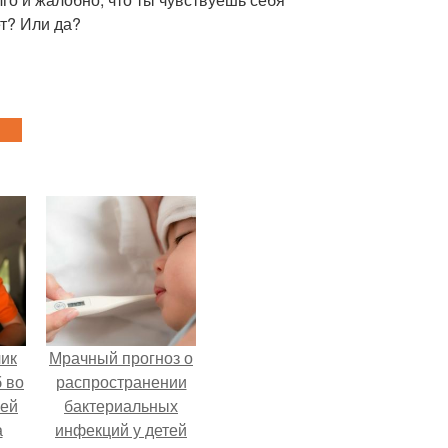
ет? Или да?
чик
Мрачный прогноз о
 во
распространении
ней
бактериальных
а
инфекций у детей