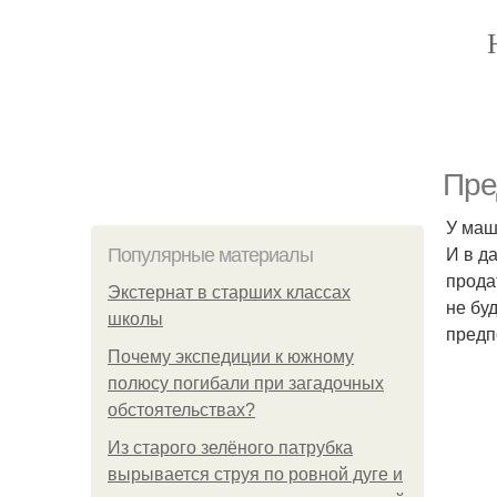
Пре
У маш
И в д
Популярные материалы
прода
Экстернат в старших классах
не бу
школы
предп
Почему экспедиции к южному
полюсу погибали при загадочных
обстоятельствах?
Из старого зелёного патрубка
вырывается струя по ровной дуге и