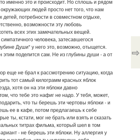
сто именно это и происходит. Но сплошь и рядом
у окружающих людей просто нет того, что нам
х детей, потребности в совместном отдыхе,
етственно, возможности эту любовь
хотеть всех этих замечательных вещей.
 симпатичного человека, затесавшегося
 Глубине Души" у него это, возможно, отыщется.
⇨
он этим поделится сам. Не из глубины души - а от
тор еще не брал к рассмотрению ситуацию, когда
рить тот самый килограмм красных яблок
зда, хотя он на эти яблоки давно
м, что тебе это нафиг не надо. У тебя, может,
подарить, что ты берешь эти чертовы яблоки - и
ешь ее в кафе, потом предлагаешь к себе
ые ты, кстати, мог не брать или взять и сказать
альных титрах фильма, который шел в том
вариант - не берешь эти яблоки. Ну аллергия у
лго и жалобно, что ты чувствуешь себя