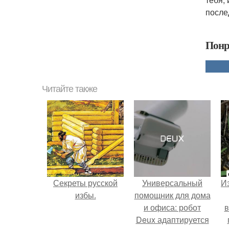
после
Понр
Читайте также
Секреты русской
Универсальный
Из
избы.
помощник для дома
и офиса: робот
в
Deux адаптируется