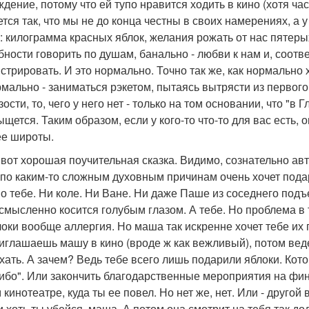
ждение, потому что ей тупо нравится ходить в кино (хотя ча
ется так, что мы не до конца честны в своих намерениях, а 
: килограмма красных яблок, желания рожать от нас пятеры
бности говорить по душам, банально - любви к нам и, соотв
стрировать. И это нормально. Точно так же, как нормально 
мально - заниматься рэкетом, пытаясь вытрясти из первого
ости, то, чего у него нет - только на том основании, что "в
щется. Таким образом, если у кого-то что-то для вас есть, 
ее широты.
 вот хорошая поучительная сказка. Видимо, сознательно ав
по каким-то сложным духовным причинам очень хочет пода
о тебе. Ни коле. Ни Ване. Ни даже Паше из соседнего подъе
смысленно косится голубым глазом. А тебе. Но проблема в то
локи вообще аллергия. Но маша так искренне хочет тебе их 
риглашаешь машу в кино (вроде ж как вежливый), потом вед
хать. А зачем? Ведь тебе всего лишь подарили яблоки. Котор
ибо". Или закончить благодарственные мероприятия на фин
кинотеатре, куда ты ее повел. Но нет же, нет. Или - другой 
 и хоть ты убейся, маша. А потом она смотрит на тебя так до