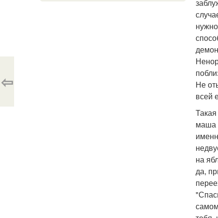
заблу
случа
нужно
спосо
демон
Ненор
поблиз
⇦
Не оты
всей 
Такая
маша 
именн
недву
на яб
да, п
перее
"Спас
самом 
тебя,