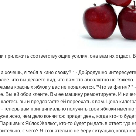
сли приложить соответствующие усилия, она вам их отдаст. В
 а хочешь, я тебя в кино свожу? " - Добродушно интересуете
олее, что вы делаете вид, что вам это абсолютно не тяжело.
рамма красных яблок у вас не появляется. "Что за фигня? " 
те. Вы ей обои клеите. Вы ее машину ремонтируете. И ничего 
щаетесь вы и предлагаете ей переехать к вам. Цена килогра
 - теперь вам принципиально получить свои яблоки именно у
уже ясно, чем дело кончится: придет день, когда кто-то буд
Паршивых Яблок Жалко", кто-то будет рыдать в ответ: "да не
вительно, с чего? Я сознательно не беру ситуацию, когда к