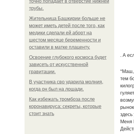
точно попадает в отверстие нижней
трубы.
Жительница Башкирии больше не
может иметь детей после того, как
медики сделали ей аборт на
шестом месяце беременности и
оставили в матке плаценту.
. А е
Освоение глубокого космоса будет
зависеть от искусственной
"Маш,
гравитации.
тем б
В участника сво ударила молния,
килог
когда он был на лошади.
гуляе
возму
Как избежать тромбоза после
рынок
коронавируса: секреты, которые
здесь 
стоит знать
Меня 
Дейст