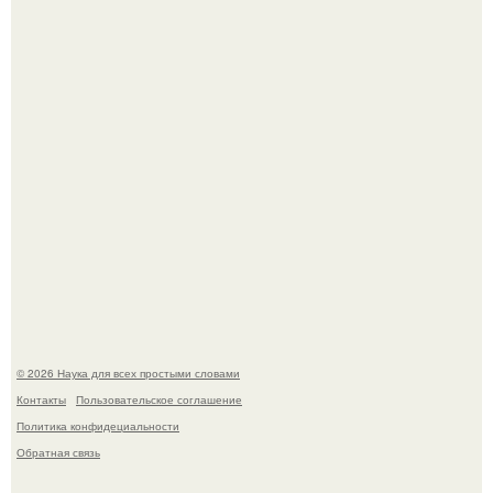
сосудов и работы сердца.
Жительница Башкирии больше не может иметь детей
после того, как медики сделали ей аборт на шестом
месяце беременности и оставили в матке плаценту.
© 2026 Наука для всех простыми словами
Контакты
Пользовательское соглашение
Политика конфидециальности
Обратная связь