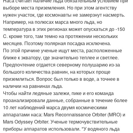
Наса считает наличие льда обязательным условием при
выборе места приземления. Но при этом агентству
нужен участок, где космонавты не замерзнут насмерть.
Например, на полюсах марса много льда, но
температура в этих регионах может опускаться до -150
C. кроме того, там темно на протяжении нескольких
месяцев. Поэтому полярная посадка исключена.
По этой причине ученые ищут места, расположенные
ближе к экватору, где значительно теплее и светлее.
Предпочтение отдается северному полушарию из-за
большого количества равнин, на которых проще
приземлиться. Вопрос был только в воде, а точнее в
наличии на равнинах льда.
Чтобы найти ледяные залежи, пике и его команда
проанализировали данные, собранные в течение более
10 лет наблюдений марса двумя космическими
аппаратами наса: Mars Reconnaissance Orbiter (MRO) и
Mars Odyssey Orbiter. Ученые термочувствительные
приборы аппаратов использовали. "У водяного льда