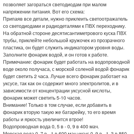
позволяет загораться светодиодам при малом
напряжении питания. Вот его схема:
Припаяв все детали, нужно приклеить светоотражатель
со светодиодами и радиодеталями к ПВХ переходнику.
На обратной стороне десятисантиметрового куска ПВХ
трубы, приклейте небольшой кружочек из прозрачного
пластика, он будет служить индикатором уровня воды.
Заполните фонарик водой, и он готов к работе.
Примечание: фонарик будет работать на водопроводной
воде около получаса, с морской соленой водой фонарик
будет светить 2 часа. Лучше всего фонарик работает на
уксусе, так как он содержит много электролитов, и в
зависимости от концентрации уксусной кислоты,
фонарик может светить 5-10 часов.
Внимание! Только в том случае, если добавить в
фонарик вторую такую же батарейку, то его время
работы и яркость увеличится втрое!
Водопроводная вода 0, 5 в - 0, 9 в 400 мач.
Морская вода 0, 7 в - 1 в 600 мач уксус 0, 9 в - 1, 3 в 850