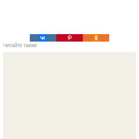
Читайте также
Пальцы гнутся в обратную сторону. Почему некоторые
люди умеют выгибать палец в обратную сторону?