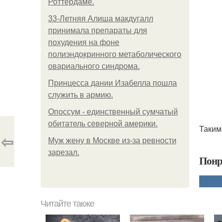
Роттердаме.
33-Летняя Алиша макдугалл
принимала препараты для
похудения на фоне
полиэндокринного метаболического
овариального синдрома.
Принцесса дании Изабелла пошла
служить в армию.
Опоссум - единственный сумчатый
обитатель северной америки.
Таким
⇦
Mуж жену в Москве из-за ревности
зарезал.
Понр
Читайте также