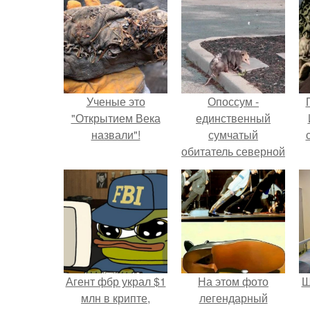
Ученые это
Опоссум -
"Открытием Века
единственный
назвали"!
сумчатый
обитатель северной
америки.
Агент фбр украл $1
На этом фото
Ш
млн в крипте,
легендарный