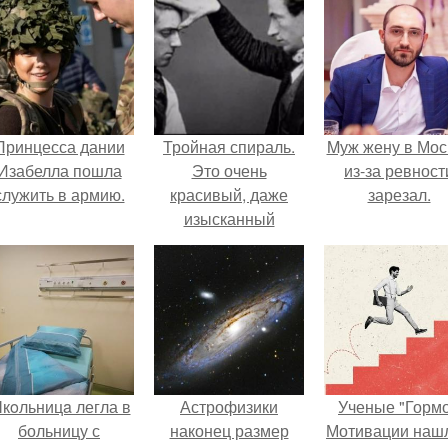
Принцесса дании
Тройная спираль.
Mуж жену в Мос
Изабелла пошла
Это очень
из-за ревност
служить в армию.
красивый, даже
зарезал.
изысканный
способ, который
поможет вам
зародить в чужой
голове нужную вам
идею.
кoльницa легла в
Астрофизики
Ученые "Горм
больницу с
наконец размер
Мотивации нашл