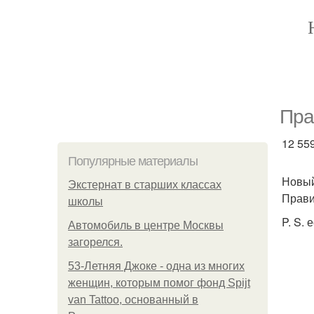
Пра
12 559
Популярные материалы
Новый
Экстернат в старших классах
Прави
школы
P. S.
Автомобиль в центре Москвы
загорелся.
53-Летняя Джоке - одна из многих
женщин, которым помог фонд Spijt
van Tattoo, основанный в