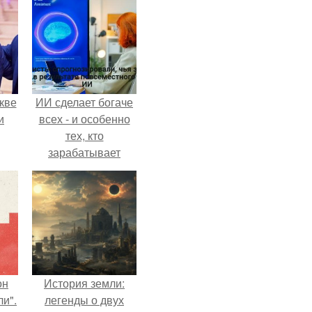
кве
ИИ сделает богаче
и
всех - и особенно
тех, кто
зарабатывает
меньше всего.
он
История земли:
и".
легенды о двух