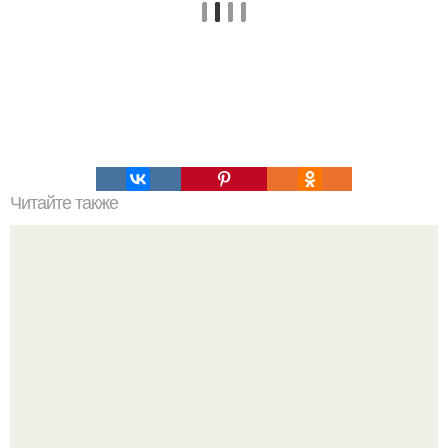
Читайте также
Это невероятное фото было сделано в чернобыле 24
апреля 1997 года.