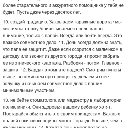
более старательного и аккуратного помощника у тебя не
будет. Пусть даже через десяток лет.
10. создай традицию. Закрываем гаражные ворота / мы
чистим картошку /причесываемся после ванны - ,
внимание, только с папой. Всегда или почти всегда. Это
важное совместное дело. 11. Дочь всегда должна знать,
что папа ее защитит. Даже если ссорится с мальчиком в
детсаду или звонит из другого города и просит забрать
ее из этнического квартала. Разборки - потом. Главное -
защита. 12. Бардак в комнате надоел? Смотрим пункты
выше, вспоминаем про принцессу, делаем из нее
золушку и начинаем совместное дело с вашим
минимальным участием.
13. не бейте стоматолога или медсестру в лаборатории
поликлиники. Они здоровья вашему ребенку хотят.
Постарайся объяснить это своим принцессам. Важных
врачей в жизни женщины много. Гораздо больше, чем в
жизни мужчины. 14. Каждая дочь имеет право на