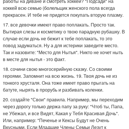
работы на диване и смотреть хоккей? "Подсади" на
хоккей всю семью (болельщик женского пола всегда
прекрасен. И тебе не придется покупать вторую плазму.
17. все девочки имеют право поплакать. Просто так.
Вытирая слезы и косметику о твою парадную рубашку. В
случае если дочь не бежит к тебе поплакать, то это
повод задуматься. Ну а для истерики заведите место.
Так и назовите: "Место для Нытья". Никто не хочет ныть
в месте для нытья - это факт.
18. сочини свою многосерийную сказку. Со своими
героями. Запомнит на всю жизнь. 19. Твоя дочь не из
тонкого хрусталя. Она тоже имеет право прыгать на
батуте, нырять в прорубь и разбивать коленки.
20. создайте "Свои" правила. Например, мы переходим
через дорогу только держа папу за руку: "Чтоб ты, Папа,
не Убежал, и все Видят, Какая у Тебя Красивая Дочь".
Или, например: "Печенье и Кексы Будут не Очень
Вкусными, Если Младшие Члены Семьи Лезут к