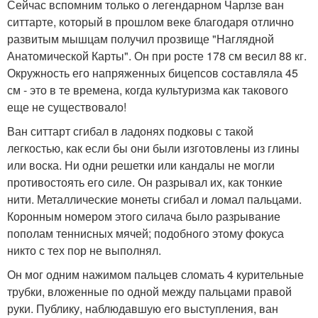
Сейчас вспомним только о легендарном Чарлзе ван
ситтарте, который в прошлом веке благодаря отлично
развитым мышцам получил прозвище "Наглядной
Анатомической Карты". Он при росте 178 см весил 88 кг.
Окружность его напряженных бицепсов составляла 45
см - это в те времена, когда культуризма как такового
еще не существовало!
Ван ситтарт сгибал в ладонях подковы с такой
легкостью, как если бы они были изготовлены из глины
или воска. Ни одни решетки или кандалы не могли
противостоять его силе. Он разрывал их, как тонкие
нити. Металлические монеты сгибал и ломал пальцами.
Коронным номером этого силача было разрывание
пополам теннисных мячей; подобного этому фокуса
никто с тех пор не выполнял.
Он мог одним нажимом пальцев сломать 4 курительные
трубки, вложенные по одной между пальцами правой
руки. Публику, наблюдавшую его выступления, ван