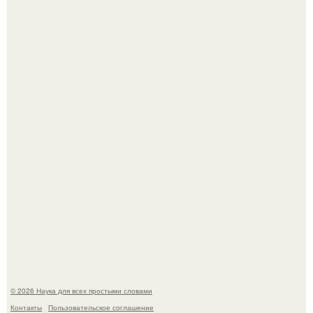
53-Летняя Джоке - одна из многих женщин, которым
помог фонд Spijt van Tattoo, основанный в Роттердаме.
Агент фбр украл $1 млн в крипте, запомнив сид - фразы
из дела, и советовался с Chatgpt, как их потратить.
© 2026 Наука для всех простыми словами
Контакты
Пользовательское соглашение