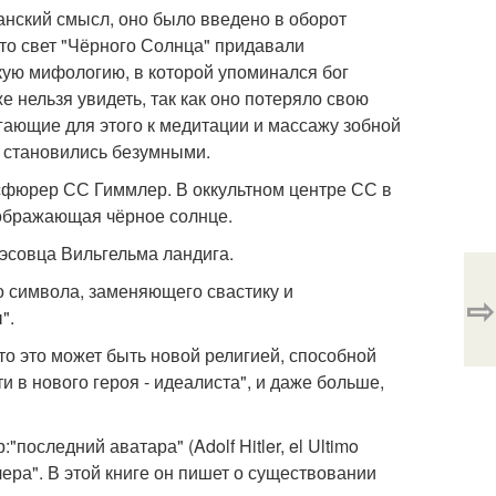
анский смысл, оно было введено в оборот
то свет "Чёрного Солнца" придавали
кую мифологию, в которой упоминался бог
е нельзя увидеть, так как оно потеряло свою
егающие для этого к медитации и массажу зобной
 становились безумными.
сфюрер СС Гиммлер. В оккультном центре СС в
зображающая чёрное солнце.
эсовца Вильгельма ландига.
о символа, заменяющего свастику и
⇨
".
то это может быть новой религией, способной
в нового героя - идеалиста", и даже больше,
оследний аватара" (Adolf Hitler, el Ultimo
ра". В этой книге он пишет о существовании