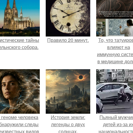
истические тайны
Правило 20 минут.
То, что татуиро
ельнского собора.
влияют на
иммунную систе
в медицине дол
время
рассматривало
лишь как гипоте
 геноме человека
История земли:
Пьяный мужчи
бнаружили следы
легенды о двух
детей из-за и
еизвестных видов
солнцах.
национальност