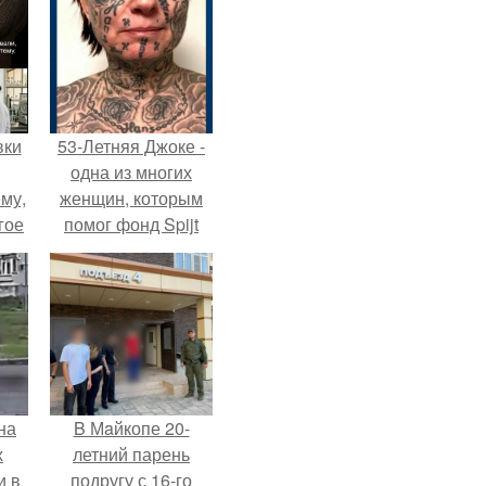
вки
53-Летняя Джоке -
одна из многих
му,
женщин, которым
гое
помог фонд Spijt
van Tattoo,
сь
основанный в
за.
Роттердаме.
на
B Мaйкопе 20-
х
летний парень
и в
подругу с 16-го