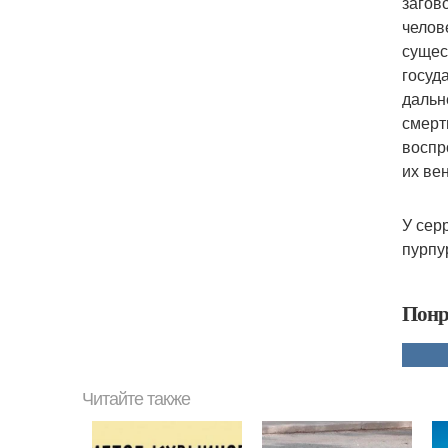
загов
челов
сущес
госуд
дальн
смерт
воспр
их ве
У сер
пурпу
Понр
Читайте также