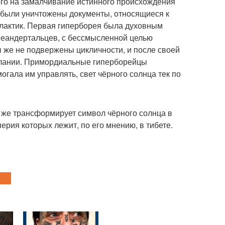
ого на замалчивание истинного происхождения
е были уничтожены документы, относящиеся к
алактик. Первая гиперборея была духовным
 неандертальцев, с бессмысленной целью
 же не подвержены цикличности, и после своей
елании. Примордиальные гиперборейцы
гала им управлять, свет чёрного солнца тек по
г же трансформирует символ чёрного солнца в
рия которых лежит, по его мнению, в тибете.