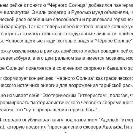
тьем рейхе к понятию "Чёрного Солнца" добавился пангерм
м виллигутом. Эмиль рюдегер и Рудольф мунд объясняли, ч
ческой расе особенные способности и привлекали германс
й фарбаутр. Так как теперь небесное тело чёрное солнце уж
 то узреть его могут только высокодуховные личности, приб
ы. Непосвященные люди, которые видели "Чёрное Солнце"
ржку оккультизма в рамках арийского мифа проводил рейх
 вевельсбурга, в его центральном зале имеется мозаика, и
ое Солнце" появляется в сочинениях серрано и бывшего эс
г формирует концепцию "Черного Солнца" как графическог
ческого источника энергии для возрождения "арийской расы
но называет себя "Эзотерическим Гитлеристом", полагая, ч
формировать "материалистического человека современности 
елигия: это "путь превращения героя в бога".
4 серрано опубликовал книгу под названием "Адольф Гитлер:"п
ra), которую посвятил "прославлению фюрера Адольфа Гитле