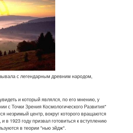
язывала с легендарным древним народом,
увидеть и который являлся, по его мнению, у
нии с Точки Зрения Космологического Развития"
тся незримый центр, вокруг которого вращаются
 и в 1923 году призвал готовиться к вступлению
ьзуются в теории "нью эйдж".