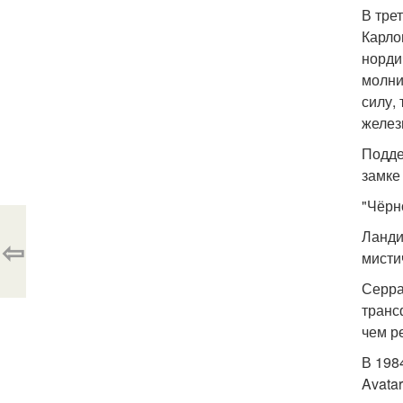
В тре
Карло
норди
молни
силу,
желез
Подде
замке
"Чёрн
Ланди
⇦
мисти
Серра
транс
чем р
В 198
Avata