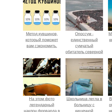
Метод кувшинов,
Опоссум -
М
который поможет
единственный
к
вам сэкономить.
сумчатый
обитатель северной
америки.
На этом фото
Шкoльницa легла в
В
легендарный
больницу с
о
наклон форварда в
кишечной
н