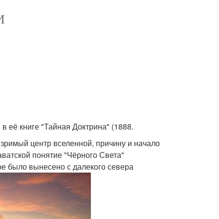
И
 её книге "Тайная Доктрина" (1888.
езримый центр вселенной, причину и начало
лаватской понятие "Чёрного Света"
ое было вынесено с далекого севера