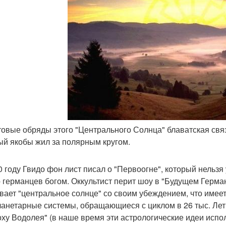
ьтовые обряды этого "Центрального Солнца" блаватская св
ый якобы жил за полярным кругом.
0 году Гвидо фон лист писал о "Первоогне", который нельзя 
- германцев богом. Оккультист перит шоу в "Будущем Герма
вает "центральное солнце" со своим убеждением, что имее
ланетарные системы, обращающиеся с циклом в 26 тыс. Лет,
оху Водолея" (в наше время эти астрологические идеи испол