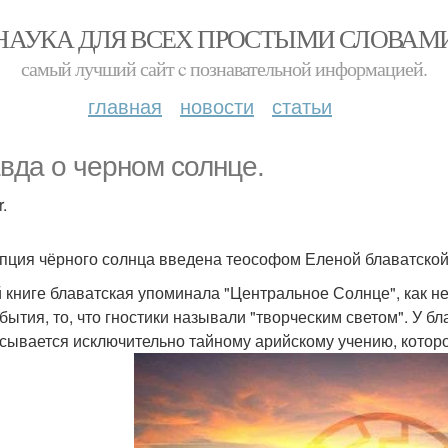
НАУКА ДЛЯ ВСЕХ ПРОСТЫМИ СЛОВАМ
самый лучший сайт c познавательной информацией.
главная
новости
статьи
вда о черном солнце.
.
пция чёрного солнца введена теософом Еленой блаватской в
й книге блаватская упоминала "Центральное Солнце", как н
 бытия, то, что гностики называли "творческим светом". У б
сывается исключительно тайному арийскому учению, котор