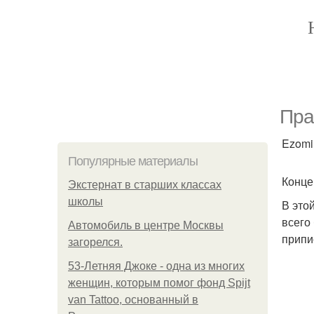
Пра
Ezomir
Популярные материалы
Конце
Экстернат в старших классах
школы
В это
всего
Автомобиль в центре Москвы
припи
загорелся.
53-Летняя Джоке - одна из многих
женщин, которым помог фонд Spijt
van Tattoo, основанный в