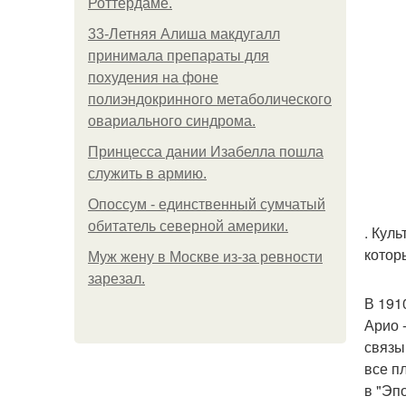
Роттердаме.
33-Летняя Алиша макдугалл
принимала препараты для
похудения на фоне
полиэндокринного метаболического
овариального синдрома.
Принцесса дании Изабелла пошла
служить в армию.
Опоссум - единственный сумчатый
обитатель северной америки.
. Кул
котор
Mуж жену в Москве из-за ревности
зарезал.
В 191
Арио 
связы
все п
в "Эп