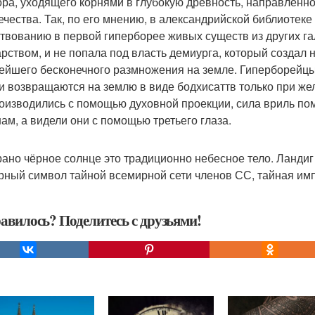
ора, уходящего корнями в глубокую древность, направленн
ечества. Так, по его мнению, в александрийской библиотек
твованию в первой гиперборее живых существ из других г
арством, и не попала под власть демиурга, который создал
ейшего бесконечного размножения на земле. Гиперборейцы
и возвращаются на землю в виде бодхисаттв только при ж
оизводились с помощью духовной проекции, сила вриль помо
нам, а видели они с помощью третьего глаза.
рано чёрное солнце это традиционно небесное тело. Ланди
рный символ тайной всемирной сети членов СС, тайная импе
авилось? Поделитесь с друзьями!