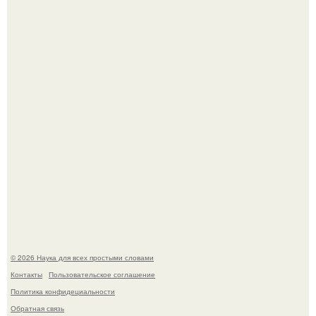
медицине долгое время рассматривалось лишь как
гипотеза.
Пока зрители восхищались эффектной картинкой,
создатели фильма фактически построили одну из самых
точных визуальных моделей чёрной дыры.
© 2026 Наука для всех простыми словами
Контакты
Пользовательское соглашение
Политика конфидециальности
Обратная связь