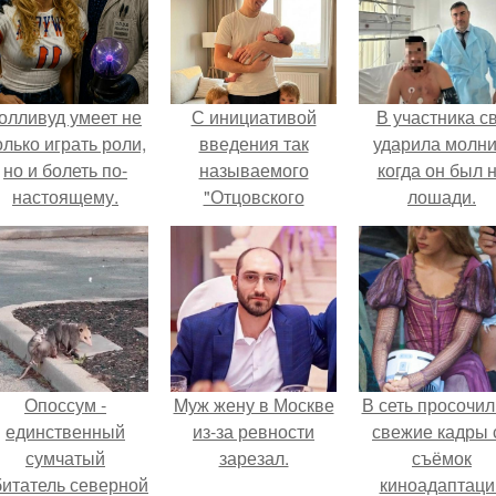
олливуд умеет не
С инициативой
В участника с
олько играть роли,
введения так
ударила молни
но и болеть по-
называемого
когда он был 
настоящему.
"Отцовского
лошади.
Капитала"
выступили в
общественной
палате.
Опоссум -
Mуж жену в Москве
В сеть просочил
единственный
из-за ревности
свежие кадры 
сумчатый
зарезал.
съёмок
битатель северной
киноадаптаци