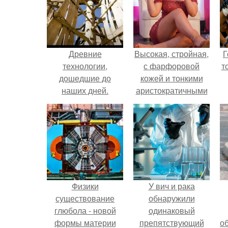
Древние
Высокая, стройная,
Г
технологии,
с фарфоровой
т
дошедшие до
кожей и тонкими
наших дней.
аристократичными
чертами, эль
выглядит так, будто
сошла с полотна
художника.
Физики
У вич и рака
существование
обнаружили
глюбола - новой
одинаковый
формы материи
препятствующий
о