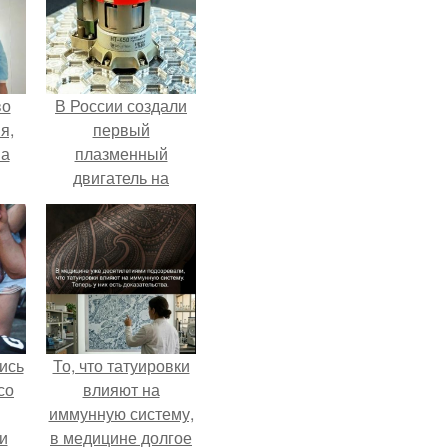
во
В России создали
я,
первый
на
плазменный
двигатель на
криптоне.
ись
То, что татуировки
со
влияют на
иммунную систему,
и
в медицине долгое