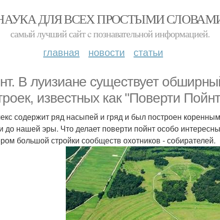
НАУКА ДЛЯ ВСЕХ ПРОСТЫМИ СЛОВАМ
самый лучший сайт c познавательной информацией.
главная
новости
статьи
нт. В луизиане существует обширны
троек, известных как "Поверти Пойнт
екс содержит ряд насыпей и гряд и был построен коренны
и до нашей эры. Что делает поверти пойнт особо интересны
ром большой стройки сообществ охотников - собирателей.