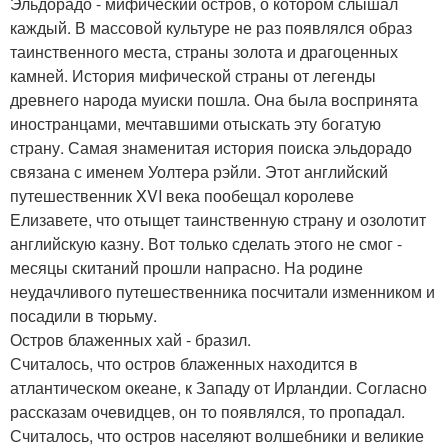
Эльдорадо - мифический остров, о котором слышал
каждый. В массовой культуре не раз появлялся образ
таинственного места, страны золота и драгоценных
камней. История мифической страны от легенды
древнего народа муиски пошла. Она была воспринята
иностранцами, мечтавшими отыскать эту богатую
страну. Самая знаменитая история поиска эльдорадо
связана с именем Уолтера рэйли. Этот английский
путешественник XVI века пообещал королеве
Елизавете, что отыщет таинственную страну и озолотит
английскую казну. Вот только сделать этого не смог -
месяцы скитаний прошли напрасно. На родине
неудачливого путешественника посчитали изменником и
посадили в тюрьму.
Остров блаженных хай - бразил.
Считалось, что остров блаженных находится в
атлантическом океане, к Западу от Ирландии. Согласно
рассказам очевидцев, он то появлялся, то пропадал.
Считалось, что остров населяют волшебники и великие